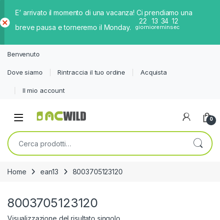
E’ arrivato il momento di una vacanza! Ci prendiamo una
22
13
34
12
breve pausa e torneremo il Monday.
giorni
ore
min
sec
Ch
iud
Benvenuto
i
Dove siamo
Rintraccia il tuo ordine
Acquista
Il mio account
0
Cerca:
Home
ean13
8003705123120
8003705123120
Visualizzazione del risultato singolo