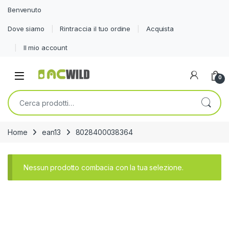
Benvenuto
Dove siamo
Rintraccia il tuo ordine
Acquista
Il mio account
0
Cerca:
Home
ean13
8028400038364
Nessun prodotto combacia con la tua selezione.