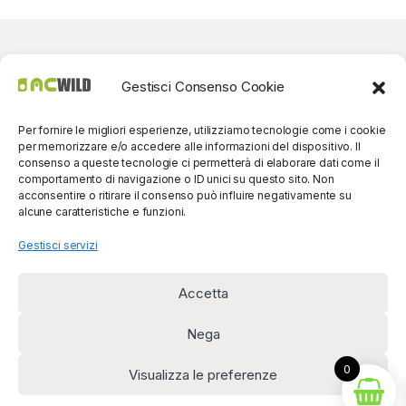
Gestisci Consenso Cookie
Per fornire le migliori esperienze, utilizziamo tecnologie come i cookie
per memorizzare e/o accedere alle informazioni del dispositivo. Il
consenso a queste tecnologie ci permetterà di elaborare dati come il
comportamento di navigazione o ID unici su questo sito. Non
acconsentire o ritirare il consenso può influire negativamente su
alcune caratteristiche e funzioni.
Gestisci servizi
Accetta
Per contatti? Siamo
disponibili!
Nega
(0039) 091
5607514
0
Visualizza le preferenze