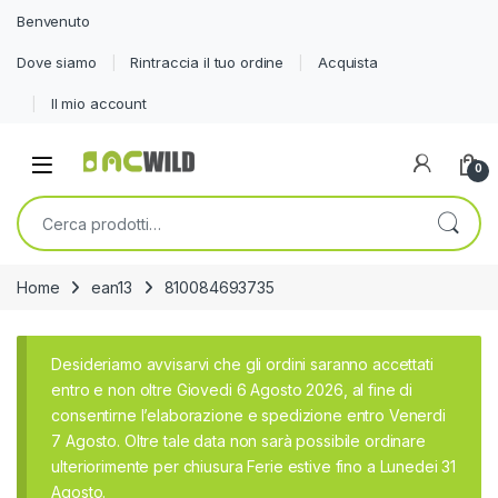
Benvenuto
Dove siamo
Rintraccia il tuo ordine
Acquista
Il mio account
0
Cerca:
Home
ean13
810084693735
Desideriamo avvisarvi che gli ordini saranno accettati
entro e non oltre Giovedi 6 Agosto 2026, al fine di
consentirne l’elaborazione e spedizione entro Venerdi
7 Agosto. Oltre tale data non sarà possibile ordinare
ulteriorimente per chiusura Ferie estive fino a Lunedei 31
Agosto.