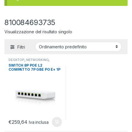
810084693735
Visualizzazione del risultato singolo
Filtri
DESKTOP
,
NETWORKING
,
SWITCH
SWITCH 8P POE L2
COMPATTO 7P GBE PO E+ 1P
GBE-202W POE
€
259,64
Iva inclusa