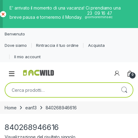
E’ arrivato il momento di una vacanza! Ci prendiamo una
23
09
16
47
breve pausa e torneremo il Monday.
giorni
ore
min
sec
Ch
iud
Benvenuto
i
Dove siamo
Rintraccia il tuo ordine
Acquista
Il mio account
0
Cerca:
Home
ean13
840268946616
840268946616
Visualizzazione del risultato singolo