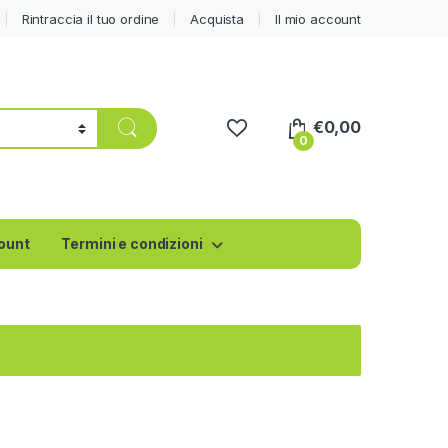
Rintraccia il tuo ordine
Acquista
Il mio account
€
0,00
0
count
Termini e condizioni