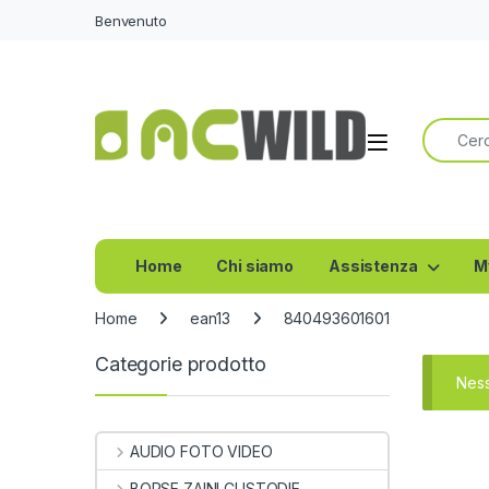
Benvenuto
Ricerca 
Home
Chi siamo
Assistenza
M
Home
ean13
840493601601
Categorie prodotto
Ness
AUDIO FOTO VIDEO
BORSE ZAINI CUSTODIE