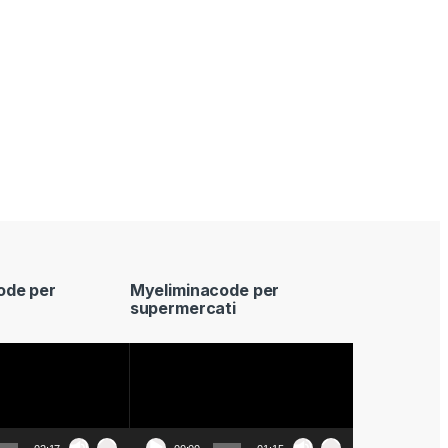
ode per
Myeliminacode per
supermercati
Video
Player