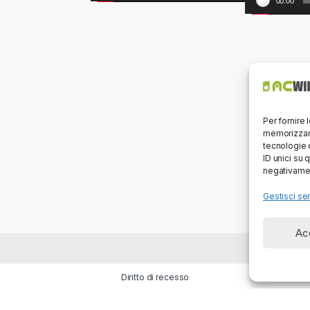
00:00
Per fornire 
memorizzare
tecnologie 
ID unici su 
negativamen
Gestisci ser
Ac
Diritto di recesso