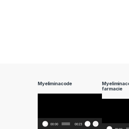
Myeliminacode
Myeliminac
farmacie
Video
Video
Player
Player
00:00
00:23