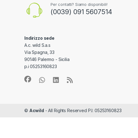
Per contatti? Siamo disponibili!
(0039) 091 5607514
Indirizzo sede
A.c. wild S.a.s
Via Spagna, 33
90146 Palermo - Sicilia
p.i 05253160823
©
Acwild
- All Rights Reserved P.I: 05253160823