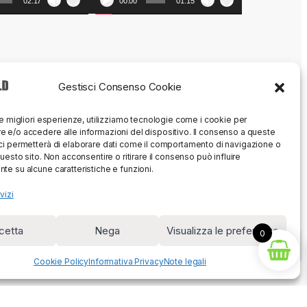
02:17
00:00
01:15
Gestisci Consenso Cookie
le migliori esperienze, utilizziamo tecnologie come i cookie per
 e/o accedere alle informazioni del dispositivo. Il consenso a queste
ci permetterà di elaborare dati come il comportamento di navigazione o
questo sito. Non acconsentire o ritirare il consenso può influire
te su alcune caratteristiche e funzioni.
vizi
cetta
Nega
Visualizza le preferenze
0
Cookie Policy
Informativa Privacy
Note legali