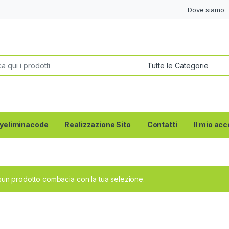
Dove siamo
per:
yeliminacode
Realizzazione Sito
Contatti
Il mio ac
un prodotto combacia con la tua selezione.