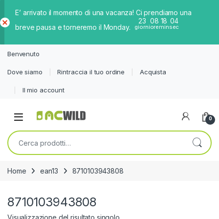
E’ arrivato il momento di una vacanza! Ci prendiamo una
23
08
18
04
breve pausa e torneremo il Monday.
giorni
ore
min
sec
Ch
iud
Benvenuto
i
Dove siamo
Rintraccia il tuo ordine
Acquista
Il mio account
0
Cerca:
Home
ean13
8710103943808
8710103943808
Visualizzazione del risultato singolo