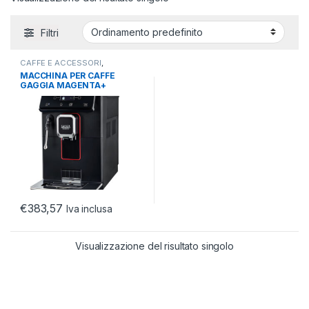
Filtri
CAFFE E ACCESSORI
,
ELETTRODOMESTICI
,
MACCHINE
MACCHINA PER CAFFE
AUTOMATICHE
GAGGIA MAGENTA+
AUTOMATICA RI8700/01
BLACK
€
383,57
Iva inclusa
Visualizzazione del risultato singolo