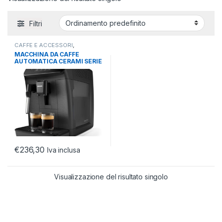
Filtri
CAFFE E ACCESSORI
,
ELETTRODOMESTICI
,
MACCHINE
MACCHINA DA CAFFE
AUTOMATICHE
AUTOMATICA CERAMI SERIE
800 CHICCHI CON
PENNARELLO
€
236,30
Iva inclusa
Visualizzazione del risultato singolo