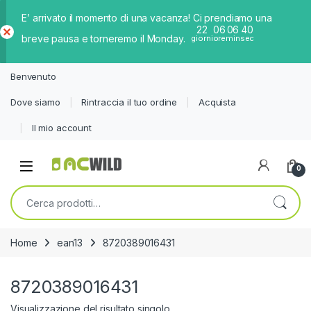
E’ arrivato il momento di una vacanza! Ci prendiamo una
22
06
06
40
breve pausa e torneremo il Monday.
giorni
ore
min
sec
Ch
iud
Benvenuto
i
Dove siamo
Rintraccia il tuo ordine
Acquista
Il mio account
0
Cerca:
Home
ean13
8720389016431
8720389016431
Visualizzazione del risultato singolo