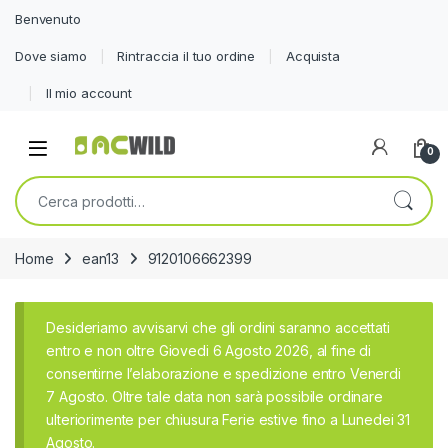
Benvenuto
Dove siamo
Rintraccia il tuo ordine
Acquista
Il mio account
0
Cerca:
Home
ean13
9120106662399
Desideriamo avvisarvi che gli ordini saranno accettati
entro e non oltre Giovedi 6 Agosto 2026, al fine di
consentirne l’elaborazione e spedizione entro Venerdi
7 Agosto. Oltre tale data non sarà possibile ordinare
ulteriorimente per chiusura Ferie estive fino a Lunedei 31
Agosto.