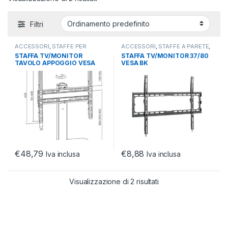
Filtri
ACCESSORI
,
STAFFE PER
ACCESSORI
,
STAFFE A PARETE
,
SCRIVANIA
,
TV E PROIETTORI
TV E PROIETTORI
STAFFA TV/MONITOR
STAFFA TV/MONITOR 37/80
TAVOLO APPOGGIO VESA
VESA BK
400X400 DA 32 A 55 1 MON
MAX60KG/400*600/ 45KG
€
48,79
€
8,88
Iva inclusa
Iva inclusa
Visualizzazione di 2 risultati