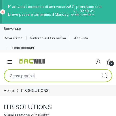
E’ arrivato il momento di una vacanza! Ci prendiamo una
23
02
48
45
breve pausa e torneremo il Monday.
giorni
ore
min
sec
Ch
iud
Benvenuto
i
Dove siamo
Rintraccia il tuo ordine
Acquista
Il mio account
0
Cerca:
Home
ITB SOLUTIONS
ITB SOLUTIONS
Visualizzazione di 2 risultati