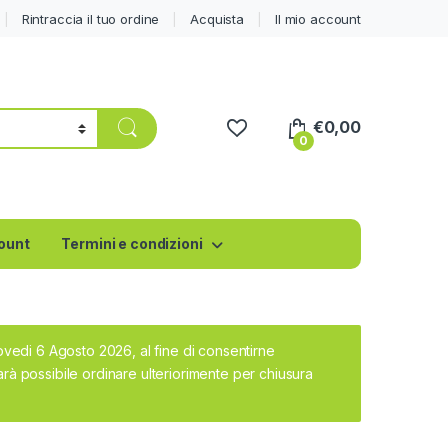
Rintraccia il tuo ordine
Acquista
Il mio account
€
0,00
0
count
Termini e condizioni
iovedi 6 Agosto 2026, al fine di consentirne
rà possibile ordinare ulteriorimente per chiusura