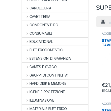
SUPE
CANCELLERIA
CAVETTERIA
COMPONENTI PC
CONSUMABILI
ACCE
SCRIV
PROIE
STAF
EDUCATIONAL
TAVO
VESA
ELETTRODOMESTICI
42 1
ESTENSIONI DI GARANZIA
GAMES E SVAGO
GRUPPI DI CONTINUITA'
HARD DISK E MEMORIE
€
21
incl
IGIENE E PROTEZIONE
ILLUMINAZIONE
ACCE
SCRIV
MATERIALE ELETTRICO
PROIE
STAF