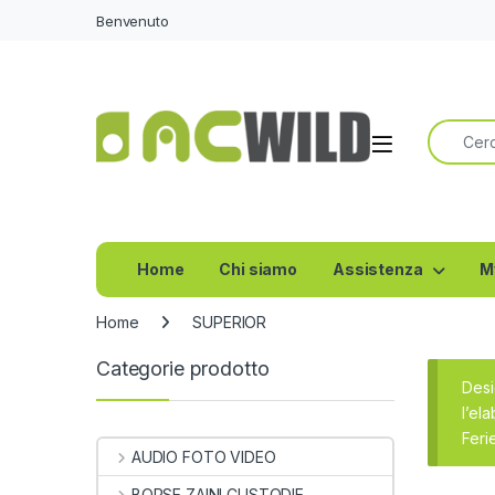
Benvenuto
Ricerca 
Home
Chi siamo
Assistenza
M
Home
SUPERIOR
Categorie prodotto
Desi
l’el
Feri
AUDIO FOTO VIDEO
BORSE ZAINI CUSTODIE