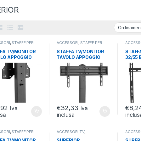
RIOR
SSORI
,
STAFFE PER
ACCESSORI
,
STAFFE PER
ACCESS
ANIA
,
TV E
SCRIVANIA
,
TV E
PARETE
TTORI
PROIETTORI
FA TV/MONITOR
STAFFA TV/MONITOR
STAFF
LO APPOGGIO
TAVOLO APPOGGIO
32/55
 200X200 DA 23 A
VESA 600X400 DA 37 A
40KG 
 MON 40KG
70 1 MON 40KG
400*4
,92
€
32,33
€
8,2
Iva
Iva
usa
inclusa
inclus
SSORI
,
STAFFE PER
ACCESSORI TV
,
ACCESS
ANIA
,
TV E
TELECOMANDI
,
TV E
TELECO
TTORI
PROIETTORI
PROIET
FA TV/MONITOR
SUPERIOR
SUPER