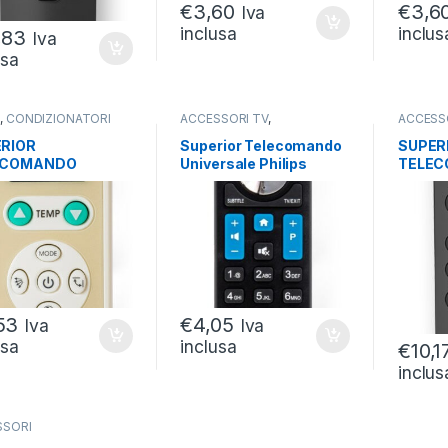
€
3,60
€
3,6
Iva
inclusa
inclus
,83
Iva
usa
A
,
CONDIZIONATORI
ACCESSORI TV
,
ACCESS
ELETTRODOMESTICI
TELECOMANDI
,
TV E
TELECO
PROIETTORI
PROIET
RIOR
Superior Telecomando
SUPER
ECOMANDO
Universale Philips
TELE
ERSALE PER
Funzioni Smart Tv
UNIVE
IZIONATORI
COMAN
SAMS
53
€
4,05
Iva
Iva
usa
inclusa
€
10,1
inclus
SSORI
PROIETTORI
,