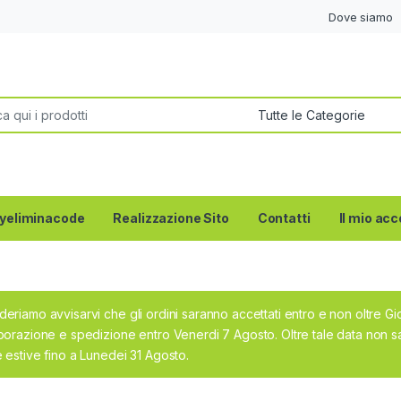
Dove siamo
per:
yeliminacode
Realizzazione Sito
Contatti
Il mio ac
deriamo avvisarvi che gli ordini saranno accettati entro e non oltre G
aborazione e spedizione entro Venerdi 7 Agosto. Oltre tale data non sa
e estive fino a Lunedei 31 Agosto.