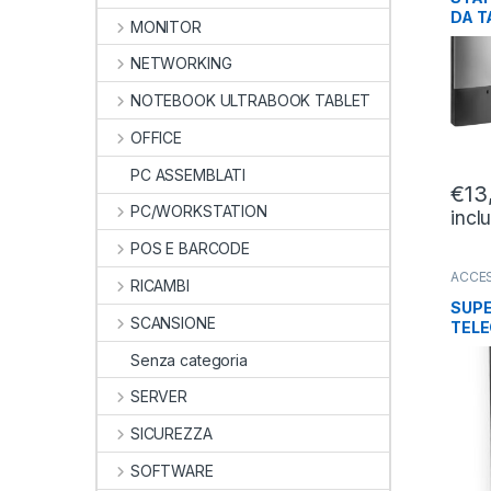
DA T
MONITOR
DIME
1 MO
NETWORKING
NOTEBOOK ULTRABOOK TABLET
OFFICE
PC ASSEMBLATI
€
13
PC/WORKSTATION
incl
POS E BARCODE
ACCES
RICAMBI
TELE
PROIE
SUPE
SCANSIONE
TEL
UNIV
Senza categoria
COMA
SERVER
SICUREZZA
SOFTWARE