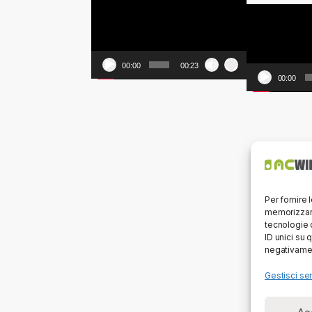
Video
Player
Player
00:00
00:23
00:00
Per fornire 
memorizzare
tecnologie 
ID unici su 
negativamen
Gestisci ser