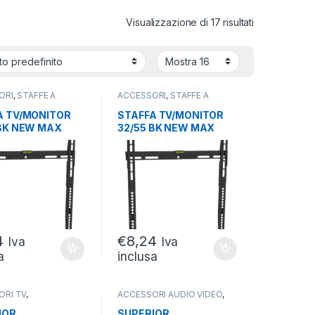
Visualizzazione di 17 risultati
ORI
,
STAFFE A
ACCESSORI
,
STAFFE A
,
TV E PROIETTORI
PARETE
,
TV E PROIETTORI
A TV/MONITOR
STAFFA TV/MONITOR
 BK NEW MAX
32/55 BK NEW MAX
MAX VESA
40KG MAX VESA
00 ULTRAFLAT
400*400 ULTRAFLAT
4
€
8,24
Iva
Iva
a
inclusa
ORI TV
,
ACCESSORI AUDIO VIDEO
,
MANDI
,
TV E
ACCESSORI VARI
,
AUDIO
TORI
FOTO VIDEO
IOR
SUPERIOR