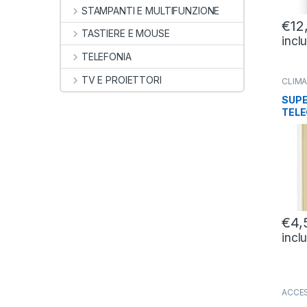
STAMPANTI E MULTIFUNZIONE
€
12
TASTIERE E MOUSE
incl
TELEFONIA
TV E PROIETTORI
CLIM
FISSI
,
SUPE
TEL
UNIV
COND
€
4,
incl
ACCE
VIDEO