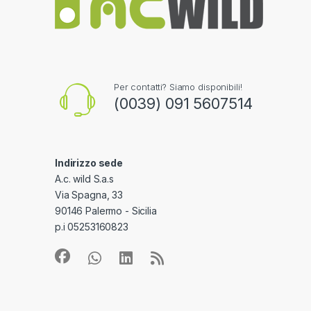
Per contatti? Siamo disponibili!
(0039) 091 5607514
Indirizzo sede
A.c. wild S.a.s
Via Spagna, 33
90146 Palermo - Sicilia
p.i 05253160823