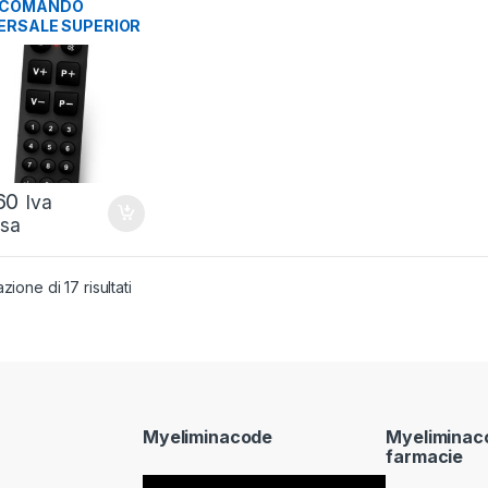
ROLLER/PUNTATORI
,
ECOMANDO
PROIETTORI
ERSALE SUPERIOR
LIFICATO
TLB002
60
Iva
usa
zione di 17 risultati
Myeliminacode
Myeliminac
farmacie
Video