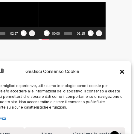
Video
Player
02:17
00:00
01:15
Gestisci Consenso Cookie
le migliori esperienze, utilizziamo tecnologie come i cookie per
 e/o accedere alle informazioni del dispositivo. Il consenso a queste
ci permetterà di elaborare dati come il comportamento di navigazione o
questo sito. Non acconsentire o ritirare il consenso può influire
te su alcune caratteristiche e funzioni.
vizi