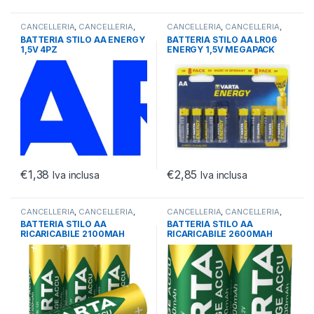
CANCELLERIA
,
CANCELLERIA
,
CANCELLERIA
,
CANCELLERIA
,
OFFICE
OFFICE
BATTERIA STILO AA ENERGY
BATTERIA STILO AA LR06
1,5V 4PZ
ENERGY 1,5V MEGAPACK
8PZ
€
1,38
€
2,85
Iva inclusa
Iva inclusa
CANCELLERIA
,
CANCELLERIA
,
CANCELLERIA
,
CANCELLERIA
,
OFFICE
OFFICE
BATTERIA STILO AA
BATTERIA STILO AA
RICARICABILE 2100MAH
RICARICABILE 2600MAH
CONF.BLISTER 4PZ
CONF.BLISTER 2PZ