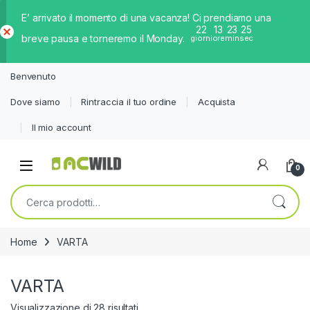
E’ arrivato il momento di una vacanza! Ci prendiamo una
22
13
23
24
breve pausa e torneremo il Monday.
giorni
ore
min
sec
Ch
iud
Benvenuto
i
Dove siamo
Rintraccia il tuo ordine
Acquista
Il mio account
0
Cerca:
Home
VARTA
VARTA
Visualizzazione di 28 risultati