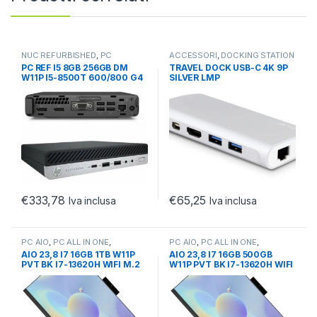
NUC REFURBISHED
,
PC
ACCESSORI
,
DOCKING STATION
REFURBISHED
,
NOTEBOOK
,
NOTEBOOK
PC REF I5 8GB 256GB DM
TRAVEL DOCK USB-C 4K 9P
PC/WORKSTATION
ULTRABOOK TABLET
W11P I5-8500T 600/800 G4
SILVER LMP
MINI
€
333,78
€
65,25
Iva inclusa
Iva inclusa
PC AIO
,
PC ALL IN ONE
,
PC AIO
,
PC ALL IN ONE
,
PC/WORKSTATION
PC/WORKSTATION
AIO 23,8 I7 16GB 1TB W11P
AIO 23,8 I7 16GB 500GB
PVT BK I7-13620H WIFI M.2
W11P PVT BK I7-13620H WIFI
V/H ADJ BUSINESS
M.2 V/H ADJ BUSINESS