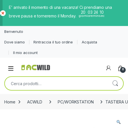
E’ arrivato il momento di una vacanza! Ci prendiamo una
20
03
24
10
breve pausa e torneremo il Monday.
giorni
ore
min
sec
Ch
iud
Benvenuto
i
Dove siamo
Rintraccia il tuo ordine
Acquista
Il mio account
0
Cerca:
Home
ACWILD
PC/WORKSTATION
TASTIERA U