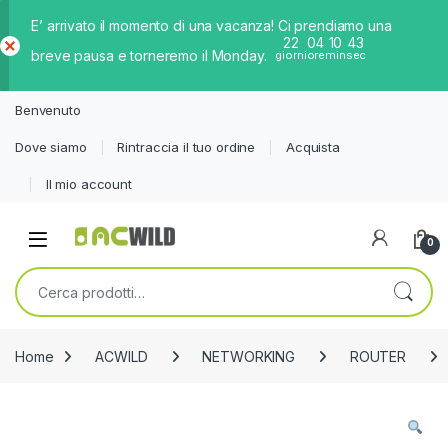
E’ arrivato il momento di una vacanza! Ci prendiamo una
22
04
10
43
breve pausa e torneremo il Monday.
giorni
ore
min
sec
Ch
iud
Benvenuto
i
Dove siamo
Rintraccia il tuo ordine
Acquista
Il mio account
0
Cerca:
Home
ACWILD
NETWORKING
ROUTER