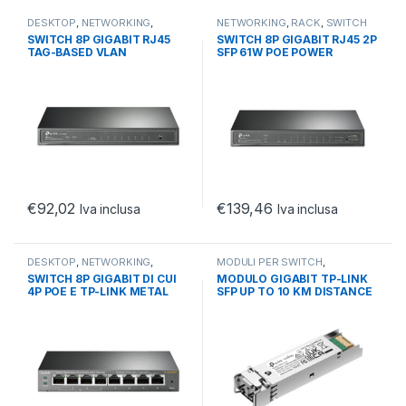
DESKTOP
,
NETWORKING
,
NETWORKING
,
RACK
,
SWITCH
SWITCH
SWITCH 8P GIGABIT RJ45
SWITCH 8P GIGABIT RJ45 2P
TAG-BASED VLAN
SFP 61W POE POWER
STP/RSTP/MSTP
STP/RSTP/MSTP
€
92,02
€
139,46
Iva inclusa
Iva inclusa
DESKTOP
,
NETWORKING
,
MODULI PER SWITCH
,
SWITCH
NETWORKING
,
RACK
,
SWITCH
SWITCH 8P GIGABIT DI CUI
MODULO GIGABIT TP-LINK
4P POE E TP-LINK METAL
SFP UP TO 10 KM DISTANCE
CASE