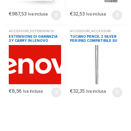
€
987,53
€
32,53
Iva inclusa
Iva inclusa
ACCESSORI
,
ESTENSIONI DI
ACCESSORI
,
ACCESSORI
GARANZIA
,
NOTEBOOK
MACBOOK
,
NOTEBOOK
ESTENSIONE DI GARANZIA
TUCANO PENCIL 2 SILVER
ULTRABOOK TABLET
ULTRABOOK TABLET
2Y CARRY IN LENOVO
PER IPAD COMPATIBILE SU
TUTTI I MODELLI
€
8,56
€
32,35
Iva inclusa
Iva inclusa