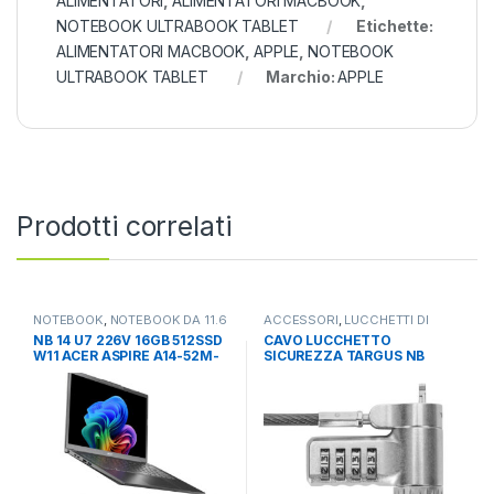
ALIMENTATORI
,
ALIMENTATORI MACBOOK
,
NOTEBOOK ULTRABOOK TABLET
Etichette:
ALIMENTATORI MACBOOK
,
APPLE
,
NOTEBOOK
ULTRABOOK TABLET
Marchio:
APPLE
Prodotti correlati
NOTEBOOK
,
NOTEBOOK DA 11.6
ACCESSORI
,
LUCCHETTI DI
A 14
,
NOTEBOOK ULTRABOOK
SICUREZZA
,
NOTEBOOK
NB 14 U7 226V 16GB 512SSD
CAVO LUCCHETTO
TABLET
ULTRABOOK TABLET
W11 ACER ASPIRE A14-52M-
SICUREZZA TARGUS NB
740X PC COPILOT
2,0MT CHIAVE
KENSINGTON DEFCON