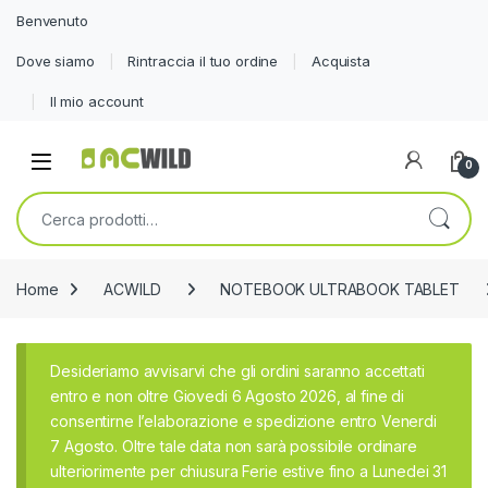
Benvenuto
Dove siamo
Rintraccia il tuo ordine
Acquista
Il mio account
0
Cerca:
Home
ACWILD
NOTEBOOK ULTRABOOK TABLET
Desideriamo avvisarvi che gli ordini saranno accettati
entro e non oltre Giovedi 6 Agosto 2026, al fine di
consentirne l’elaborazione e spedizione entro Venerdi
7 Agosto. Oltre tale data non sarà possibile ordinare
ulteriorimente per chiusura Ferie estive fino a Lunedei 31