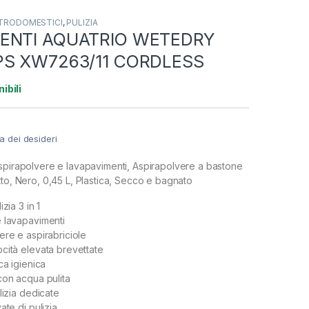
TRODOMESTICI
,
PULIZIA
ENTI AQUATRIO WETEDRY
PS XW7263/11 CORDLESS
ibili
ta dei desideri
spirapolvere e lavapavimenti, Aspirapolvere a bastone
tto, Nero, 0,45 L, Plastica, Secco e bagnato
zia 3 in 1
 lavapavimenti
ere e aspirabriciole
cità elevata brevettate
ca igienica
con acqua pulita
lizia dedicate
ate di pulizia