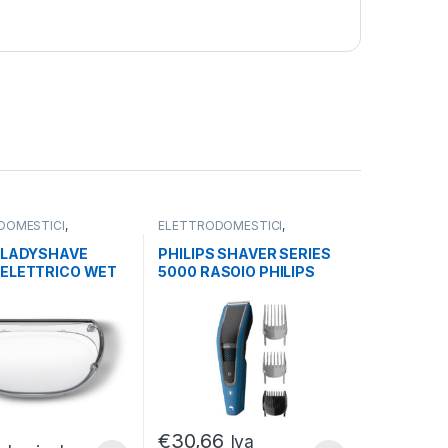
DOMESTICI
,
ELETTRODOMESTICI
,
 E RASOI
,
EPILATORI E RASOI
,
ARE
HEALTHCARE
S LADYSHAVE
PHILIPS SHAVER SERIES
 ELETTRICO WET
5000 RASOIO PHILIPS
COMPATTO
TAGLIACAPELLI PHILIPS
/00
€
30,66
Iva