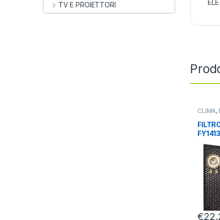
EL
TV E PROIETTORI
Prodo
CLIMA
,
PURIFIC
FILTR
FY141
0,02M
AC121
€
22,