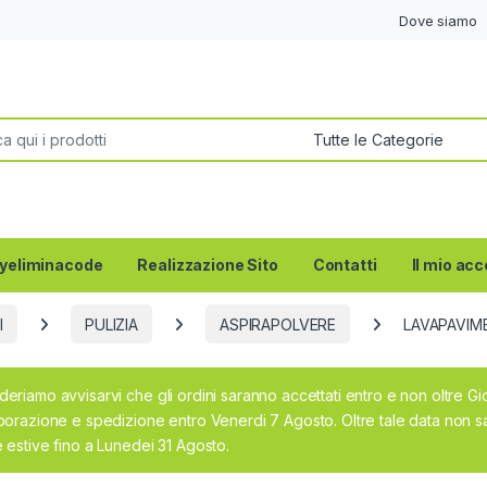
Dove siamo
per:
yeliminacode
Realizzazione Sito
Contatti
Il mio ac
I
PULIZIA
ASPIRAPOLVERE
LAVAPAVIM
deriamo avvisarvi che gli ordini saranno accettati entro e non oltre G
aborazione e spedizione entro Venerdi 7 Agosto. Oltre tale data non sa
e estive fino a Lunedei 31 Agosto.