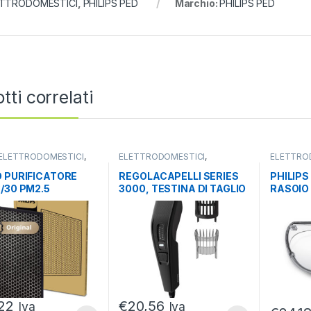
ETTRODOMESTICI
,
PHILIPS PED
Marchio:
PHILIPS PED
tti correlati
ELETTRODOMESTICI
,
ELETTRODOMESTICI
,
ELETTRO
ATORI D'ARIA
EPILATORI E RASOI
,
EPILATORI
HEALTHCARE
HEALTHC
O PURIFICATORE
REGOLACAPELLI SERIES
PHILIP
3/30 PM2.5
3000, TESTINA DI TAGLIO
RASOIO
ICRON VIRUS
AMPIA DA 41MM
& DRY 
5/10
HP6341
22
€
20,56
Iva
Iva