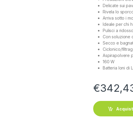
Delicate sui pav
Rivela lo sporco
Arriva sotto i mo
Ideale per chi h
Pulisci a ridos
Con soluzione 
Secco e bagnat
Ciclonico/filtra
Aspirapolvere po
160 W
Batteria Ioni di
€
342,4
Acquis