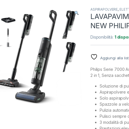
ASPIRAPOLVERE
,
ELET
LAVAPAVIM
NEW PHILI
Disponibilità:
1 dispon
Aggiungi alla lis
Philips Serie 7000 A
2 in 1, Senza sacche
Soluzione di puli
Aspirapolvere e
Solo aspirapolv
Spazzole a velo
Pulizia automati
Pulisci sempre 
3 modalità di pu
Prestazioni elev