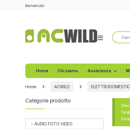
Benvenuto
Ricerca 
Home
Chi siamo
Assistenza
M
Home
ACWILD
ELETTRODOMESTIC
Categorie prodotto
Desi
l’el
Feri
AUDIO FOTO VIDEO