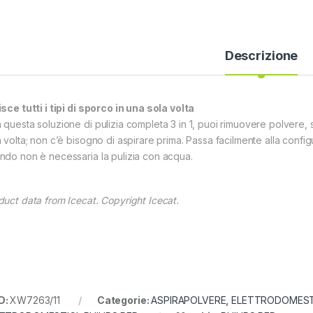
Descrizione
isce tutti i tipi di sporco in una sola volta
 questa soluzione di pulizia completa 3 in 1, puoi rimuovere polvere, sp
a volta; non c’è bisogno di aspirare prima. Passa facilmente alla confi
ndo non è necessaria la pulizia con acqua.
duct data from Icecat. Copyright Icecat.
D:
XW7263/11
Categorie:
ASPIRAPOLVERE
,
ELETTRODOMEST