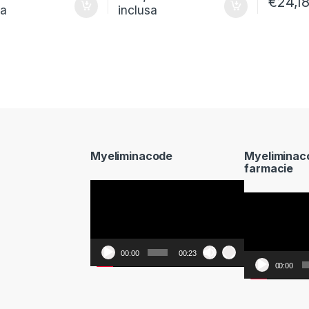
€
24,1
sa
inclusa
Myeliminacode
Myeliminac
farmacie
Video
Video
Player
Player
00:00
00:23
00:00