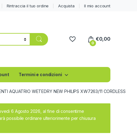
Rintraccia il tuo ordine
Acquista
Il mio account
€
0,00
0
count
Termini e condizioni
ENTI AQUATRIO WETEDRY NEW PHILIPS XW7263/11 CORDLESS
iovedi 6 Agosto 2026, al fine di consentirne
rà possibile ordinare ulteriorimente per chiusura