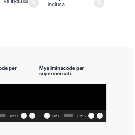
8
Iva inclusa
inclusa
ode per
Myeliminacode per
supermercati
Video
Player
02:17
00:00
01:15