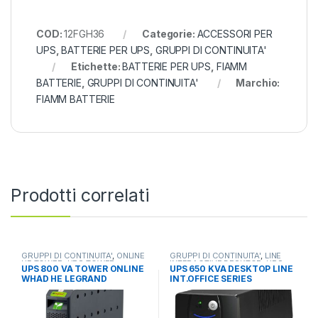
COD:
12FGH36
Categorie:
ACCESSORI PER
UPS
,
BATTERIE PER UPS
,
GRUPPI DI CONTINUITA'
Etichette:
BATTERIE PER UPS
,
FIAMM
BATTERIE
,
GRUPPI DI CONTINUITA'
Marchio:
FIAMM BATTERIE
Prodotti correlati
GRUPPI DI CONTINUITA'
,
ONLINE
GRUPPI DI CONTINUITA'
,
LINE
HE TOWER
,
UPS TOWER
INTERACTIVE DESKTOP
,
UPS
UPS 800 VA TOWER ONLINE
UPS 650 KVA DESKTOP LINE
DESKTOP
WHAD HE LEGRAND
INT.OFFICE SERIES
2*SCHUKO+USB LED ADJ