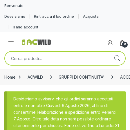
Benvenuto
Dove siamo
Rintraccia il tuo ordine
Acquista
Il mio account
0
Cerca:
Home
ACWILD
GRUPPI DI CONTINUITA'
ACCE
Desideriamo avvisarvi che gli ordini saranno accettati
entro e non oltre Giovedi 6 Agosto 2026, al fine di
consentirne l’elaborazione e spedizione entro Venerdi
7 Agosto. Oltre tale data non sarà possibile ordinare
ulteriorimente per chiusura Ferie estive fino a Lunedei 31