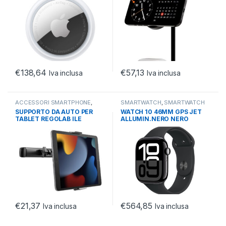
€
138,64
€
57,13
Iva inclusa
Iva inclusa
ACCESSORI SMARTPHONE
,
SMARTWATCH
,
SMARTWATCH
SUPPORTI
,
TELEFONIA
APPLE
,
TELEFONIA
SUPPORTO DA AUTO PER
WATCH 10 46MM GPS JET
TABLET REGOLAB ILE
ALLUMIN.NERO NERO
CYGNETT
SPORT BAND S/M
€
21,37
€
564,85
Iva inclusa
Iva inclusa