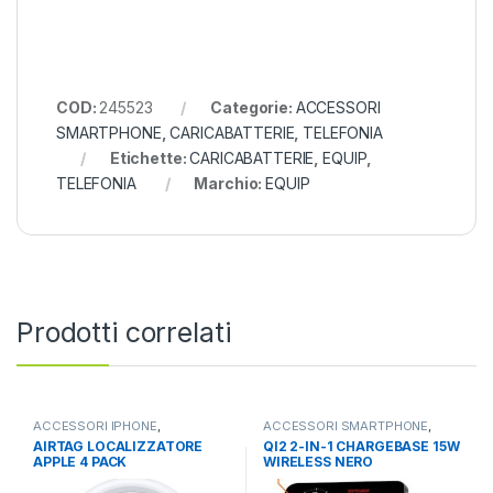
COD:
245523
Categorie:
ACCESSORI
SMARTPHONE
,
CARICABATTERIE
,
TELEFONIA
Etichette:
CARICABATTERIE
,
EQUIP
,
TELEFONIA
Marchio:
EQUIP
Prodotti correlati
ACCESSORI IPHONE
,
ACCESSORI SMARTPHONE
,
ACCESSORI SMARTPHONE
,
POWERBANK
,
TELEFONIA
AIRTAG LOCALIZZATORE
QI2 2-IN-1 CHARGEBASE 15W
TELEFONIA
APPLE 4 PACK
WIRELESS NERO