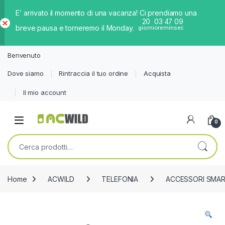
E’ arrivato il momento di una vacanza! Ci prendiamo una
20
03
47
09
breve pausa e torneremo il Monday.
giorni
ore
min
sec
Ch
iud
Benvenuto
i
Dove siamo
Rintraccia il tuo ordine
Acquista
Il mio account
0
Cerca:
Home
ACWILD
TELEFONIA
ACCESSORI SMA