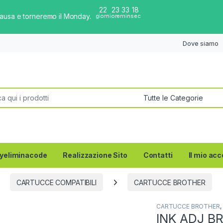
22
23
33
17
pausa e torneremo il Monday.
giorni
ore
min
sec
Dove siamo
per:
yeliminacode
Realizzazione Sito
Contatti
Il mio ac
CARTUCCE COMPATIBILI
CARTUCCE BROTHER
CARTUCCE BROTHER
,
INK ADJ B