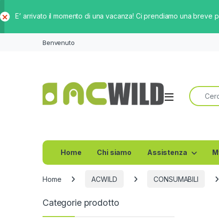
E’ arrivato il momento di una vacanza! Ci prendiamo una breve 
Ch
iud
Benvenuto
i
Ricerca 
Home
Chi siamo
Assistenza
M
Home
ACWILD
CONSUMABILI
Categorie prodotto