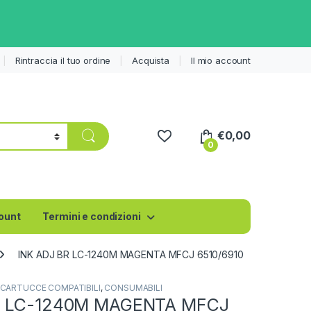
Rintraccia il tuo ordine
Acquista
Il mio account
€
0,00
0
count
Termini e condizioni
INK ADJ BR LC-1240M MAGENTA MFCJ 6510/6910
CARTUCCE COMPATIBILI
,
CONSUMABILI
R LC-1240M MAGENTA MFCJ