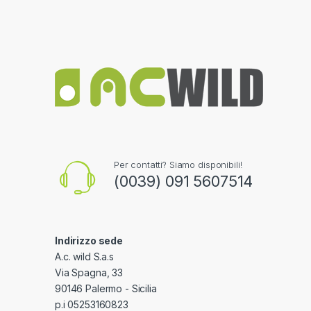
Per contatti? Siamo disponibili!
(0039) 091 5607514
Indirizzo sede
A.c. wild S.a.s
Via Spagna, 33
90146 Palermo - Sicilia
p.i 05253160823