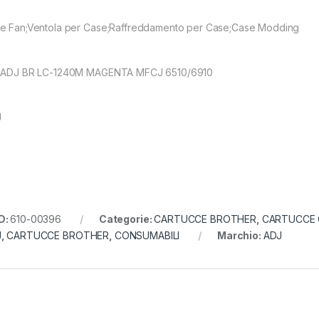
e Fan;Ventola per Case;Raffreddamento per Case;Case Modding
 ADJ BR LC-1240M MAGENTA MFCJ 6510/6910
J
D:
610-00396
Categorie:
CARTUCCE BROTHER
,
CARTUCCE 
J
,
CARTUCCE BROTHER
,
CONSUMABILI
Marchio:
ADJ