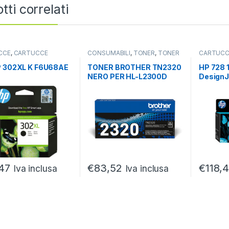
tti correlati
CCE
,
CARTUCCE
CONSUMABILI
,
TONER
,
TONER
CARTUCC
LI
,
CONSUMABILI
ORIGINALI
ORIGINALI
P 302XL K F6U68AE
TONER BROTHER TN2320
HP 728 
NERO PER HL-L2300D
DesignJe
2.600PG
testina
termico 
47
€
83,52
€
118,
Iva inclusa
Iva inclusa