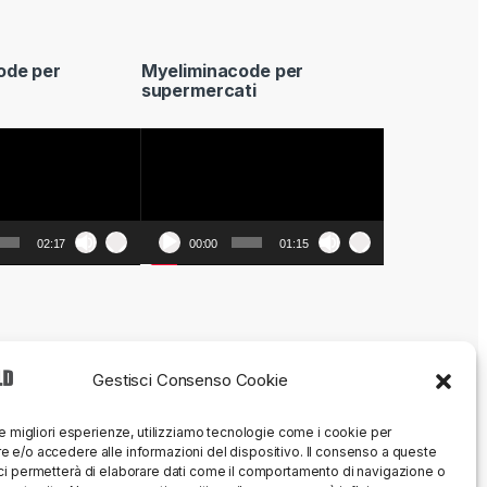
ode per
Myeliminacode per
supermercati
Video
Player
02:17
00:00
01:15
Gestisci Consenso Cookie
le migliori esperienze, utilizziamo tecnologie come i cookie per
 e/o accedere alle informazioni del dispositivo. Il consenso a queste
ci permetterà di elaborare dati come il comportamento di navigazione o