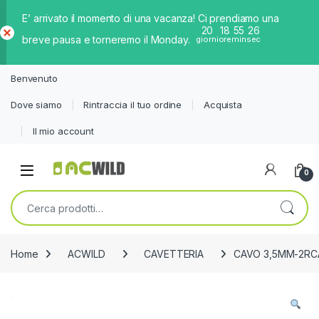
E’ arrivato il momento di una vacanza! Ci prendiamo una
20
18
55
26
breve pausa e torneremo il Monday.
giorni
ore
min
sec
Ch
iud
Benvenuto
i
Dove siamo
Rintraccia il tuo ordine
Acquista
Il mio account
0
Cerca:
Home
ACWILD
CAVETTERIA
CAVO 3,5MM-2RC