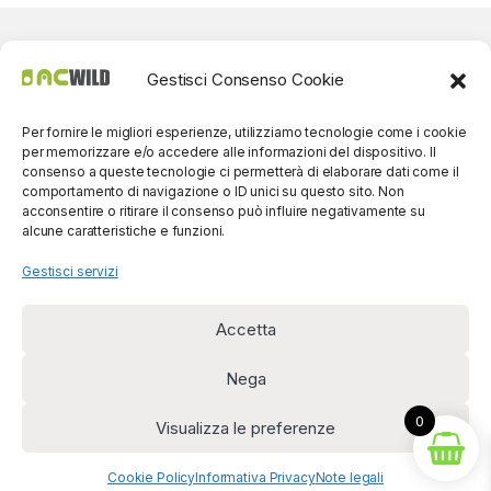
Gestisci Consenso Cookie
Per fornire le migliori esperienze, utilizziamo tecnologie come i cookie
per memorizzare e/o accedere alle informazioni del dispositivo. Il
consenso a queste tecnologie ci permetterà di elaborare dati come il
comportamento di navigazione o ID unici su questo sito. Non
acconsentire o ritirare il consenso può influire negativamente su
alcune caratteristiche e funzioni.
Gestisci servizi
Accetta
Per contatti? Siamo
disponibili!
Nega
(0039) 091
5607514
0
Visualizza le preferenze
Cookie Policy
Informativa Privacy
Note legali
Diritto di recesso