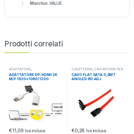
Marchio:
VALUE
Prodotti correlati
ADATTATORE
,
CAVETTERIA
,
CAVI INTERNI PER
ADATTATORI/COVERTITORI
,
PC
,
CAVI PC E PERIFERICHE
ADATTATORE DP-HDMI 2K
CAVO FLAT SATA 0,5MT
CAVETTERIA
M/F 1920×1080/1200
ANGLED RD ADJ
@60Hz CON CAVO 015MT
€
11,09
€
0,28
Iva inclusa
Iva inclusa