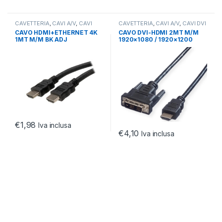
CAVETTERIA
,
CAVI A/V
,
CAVI
CAVETTERIA
,
CAVI A/V
,
CAVI DVI
HDMI
CAVO HDMI+ETHERNET 4K
CAVO DVI-HDMI 2MT M/M
1MT M/M BK ADJ
1920×1080 / 1920×1200
@60Hz
€
1,98
Iva inclusa
€
4,10
Iva inclusa