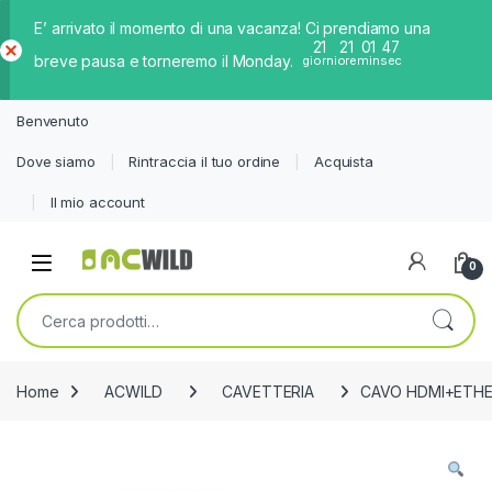
E’ arrivato il momento di una vacanza! Ci prendiamo una
21
21
01
47
breve pausa e torneremo il Monday.
giorni
ore
min
sec
Ch
iud
Benvenuto
i
Dove siamo
Rintraccia il tuo ordine
Acquista
Il mio account
0
Cerca:
Home
ACWILD
CAVETTERIA
CAVO HDMI+ETHE