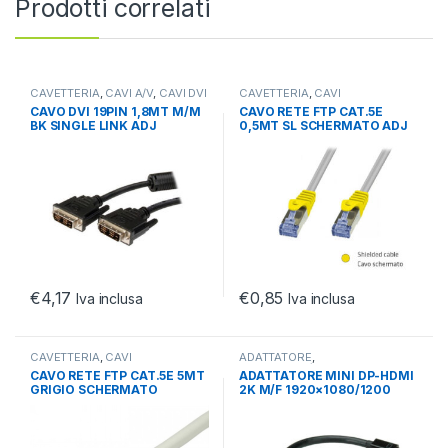
Prodotti correlati
CAVETTERIA
,
CAVI A/V
,
CAVI DVI
CAVETTERIA
,
CAVI
NETWORKING
,
CAVI RETE FTP
CAVO DVI 19PIN 1,8MT M/M
CAVO RETE FTP CAT.5E
CAT.5
BK SINGLE LINK ADJ
0,5MT SL SCHERMATO ADJ
€
4,17
€
0,85
Iva inclusa
Iva inclusa
CAVETTERIA
,
CAVI
ADATTATORE
,
NETWORKING
,
CAVI RETE
ADATTATORI/COVERTITORI
,
CAVO RETE FTP CAT.5E 5MT
ADATTATORE MINI DP-HDMI
PATCH CAT.5
CAVETTERIA
GRIGIO SCHERMATO
2K M/F 1920×1080/1200
@60Hz CON CAVO 015MT