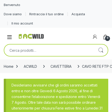
Benvenuto
Dove siamo
Rintraccia il tuo ordine
Acquista
Il mio account
0
Cerca:
Home
ACWILD
CAVETTERIA
CAVO RETE FTP 
Desideriamo avvisarvi che gli ordini saranno accettati
entro e non oltre Giovedi 6 Agosto 2026, al fine di
consentirne l’elaborazione e spedizione entro Venerdi
7 Agosto. Oltre tale data non sarà possibile ordinare
ulteriorimente per chiusura Ferie estive fino a Lunedei 31