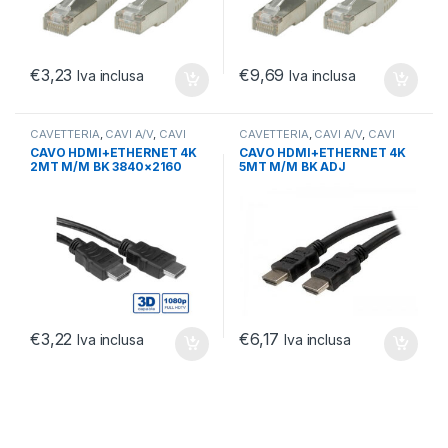
€
3,23
€
9,69
Iva inclusa
Iva inclusa
CAVETTERIA
,
CAVI A/V
,
CAVI
CAVETTERIA
,
CAVI A/V
,
CAVI
AUDIO E VIDEO
HDMI
CAVO HDMI+ETHERNET 4K
CAVO HDMI+ETHERNET 4K
2MT M/M BK 3840×2160
5MT M/M BK ADJ
@30Hz
€
3,22
€
6,17
Iva inclusa
Iva inclusa