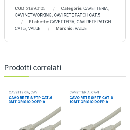
COD:
21.99.0105
Categorie:
CAVETTERIA
,
CAVI NETWORKING
,
CAVI RETE PATCH CAT.5
Etichette:
CAVETTERIA
,
CAVI RETE PATCH
CAT.5
,
VALUE
Marchio:
VALUE
Prodotti correlati
CAVETTERIA
,
CAVI
CAVETTERIA
,
CAVI
NETWORKING
,
CAVI RETE
NETWORKING
,
CAVI RETE
CAVO RETE S/FTP CAT.6
CAVO RETE S/FTP CAT.6
PATCH CAT 6
PATCH CAT 6
3MT GRIGIO DOPPIA
10MT GRIGIO DOPPIA
SCHERMATURA
SCHERMATURA