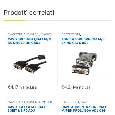
Prodotti correlati
CAVETTERIA
,
CAVI A/V
,
CAVI DVI
ADATTATORE
,
ADATTATORI/COVERTITORI
,
CAVO DVI 19PIN 1,8MT M/M
ADATTATORE DVI-VGA M/F
CAVETTERIA
BK SINGLE LINK ADJ
BK NO CAVO ADJ
€
4,17
€
4,21
Iva inclusa
Iva inclusa
CAVETTERIA
,
CAVI INTERNI PER
CAVETTERIA
,
CAVI
PC
,
CAVI PC E PERIFERICHE
ALIMENTAZIONE
,
CAVI PC E
CAVO FLAT SATA 0,5MT
CAVO ALIMENTAZIONE 2MT
PERIFERICHE
3GBITS/S RD ADJ
M/F BK PROLUNGA ADJ C14-
C13