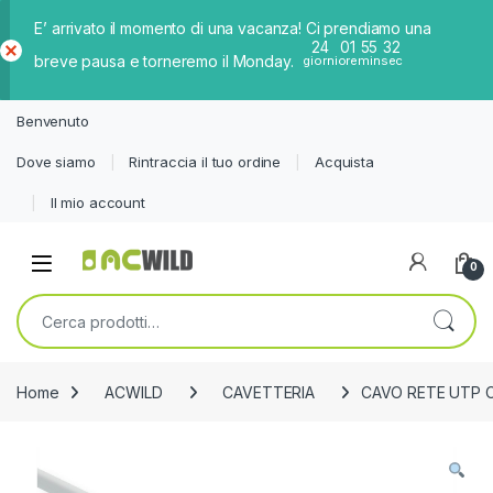
E’ arrivato il momento di una vacanza! Ci prendiamo una
24
01
55
32
breve pausa e torneremo il Monday.
giorni
ore
min
sec
Ch
iud
Benvenuto
i
Dove siamo
Rintraccia il tuo ordine
Acquista
Il mio account
0
Cerca:
Home
ACWILD
CAVETTERIA
CAVO RETE UTP C