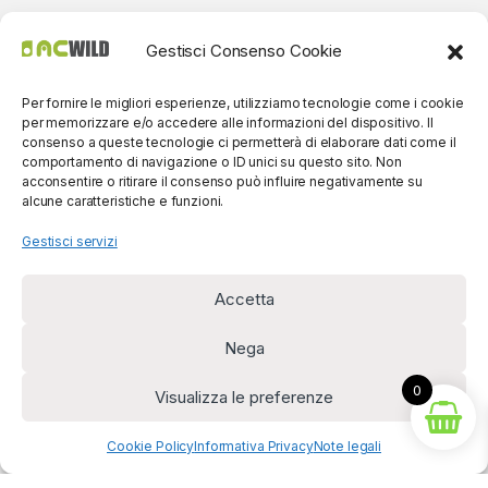
Gestisci Consenso Cookie
Per fornire le migliori esperienze, utilizziamo tecnologie come i cookie
per memorizzare e/o accedere alle informazioni del dispositivo. Il
consenso a queste tecnologie ci permetterà di elaborare dati come il
comportamento di navigazione o ID unici su questo sito. Non
acconsentire o ritirare il consenso può influire negativamente su
alcune caratteristiche e funzioni.
Gestisci servizi
Accetta
Per contatti? Siamo
disponibili!
Nega
(0039) 091
5607514
0
Visualizza le preferenze
Acquista
Cookie Policy
Informativa Privacy
Note legali
Diritto di recesso