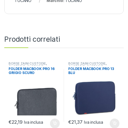
TUCANO
Marchio:
TUCANO
Prodotti correlati
BORSE ZAINI CUSTODIE
,
BORSE ZAINI CUSTODIE
,
CUSTODIE
,
CUSTODIE
CUSTODIE
,
CUSTODIE
FOLDER MACBOOK PRO 16
FOLDER MACBOOK PRO 13
NOTEBOOK/TABLET
NOTEBOOK/TABLET
GRIGIO SCURO
BLU
€
22,19
€
21,37
Iva inclusa
Iva inclusa