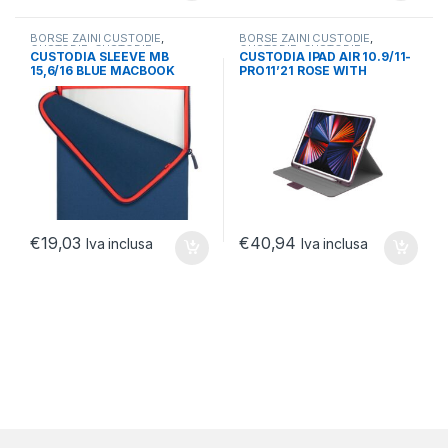
BORSE ZAINI CUSTODIE
,
BORSE ZAINI CUSTODIE
,
CUSTODIE
,
CUSTODIE
CUSTODIE
,
CUSTODIE
CUSTODIA SLEEVE MB
CUSTODIA IPAD AIR 10.9/11-
NOTEBOOK/TABLET
NOTEBOOK/TABLET
15,6/16 BLUE MACBOOK
PRO11’21 ROSE WITH
15,6/16 SLEEVE DARK BLUE
HOLDER PENSIL CYGNETT
€
19,03
€
40,94
Iva inclusa
Iva inclusa