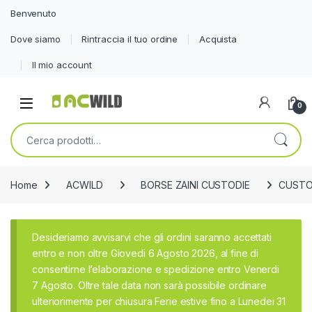
Benvenuto
Dove siamo
Rintraccia il tuo ordine
Acquista
Il mio account
0
Cerca:
Home
ACWILD
BORSE ZAINI CUSTODIE
CUSTOD
Desideriamo avvisarvi che gli ordini saranno accettati
entro e non oltre Giovedi 6 Agosto 2026, al fine di
consentirne l’elaborazione e spedizione entro Venerdi
7 Agosto. Oltre tale data non sarà possibile ordinare
ulteriorimente per chiusura Ferie estive fino a Lunedei 31