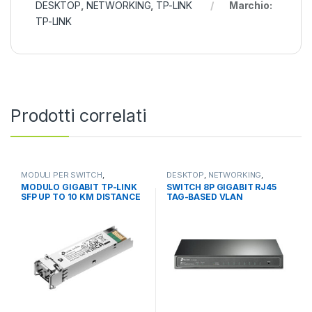
DESKTOP
,
NETWORKING
,
TP-LINK
Marchio:
TP-LINK
Prodotti correlati
MODULI PER SWITCH
,
DESKTOP
,
NETWORKING
,
NETWORKING
,
RACK
,
SWITCH
SWITCH
MODULO GIGABIT TP-LINK
SWITCH 8P GIGABIT RJ45
SFP UP TO 10 KM DISTANCE
TAG-BASED VLAN
STP/RSTP/MSTP