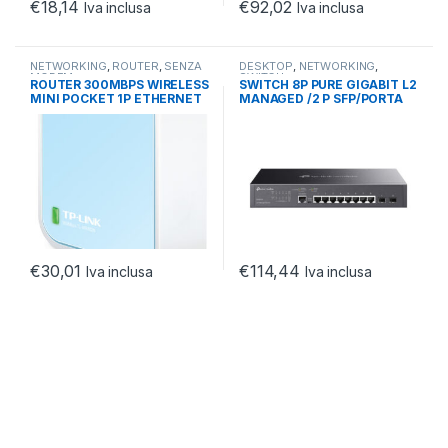
€
18,14
€
92,02
Iva inclusa
Iva inclusa
NETWORKING
,
ROUTER
,
SENZA
DESKTOP
,
NETWORKING
,
MODEM
SWITCH
ROUTER 300MBPS WIRELESS
SWITCH 8P PURE GIGABIT L2
MINI POCKET 1P ETHERNET
MANAGED /2 P SFP/PORTA
MICRO USB ANTENNA INTE
CONSOLE
€
30,01
€
114,44
Iva inclusa
Iva inclusa