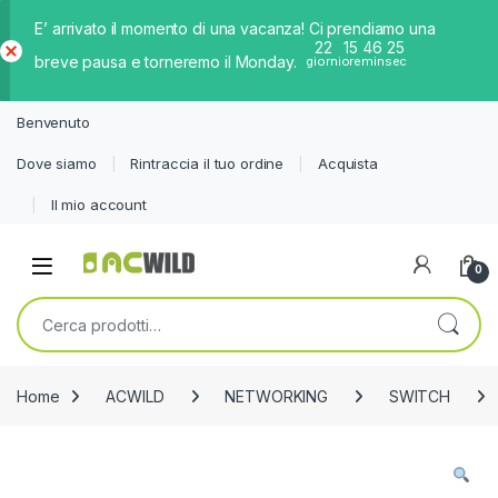
E’ arrivato il momento di una vacanza! Ci prendiamo una
22
15
46
25
breve pausa e torneremo il Monday.
giorni
ore
min
sec
Ch
iud
Benvenuto
i
Dove siamo
Rintraccia il tuo ordine
Acquista
Il mio account
0
Cerca:
Home
ACWILD
NETWORKING
SWITCH