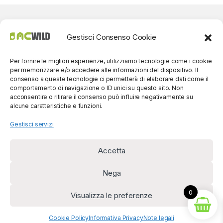
Gestisci Consenso Cookie
Per fornire le migliori esperienze, utilizziamo tecnologie come i cookie
per memorizzare e/o accedere alle informazioni del dispositivo. Il
consenso a queste tecnologie ci permetterà di elaborare dati come il
comportamento di navigazione o ID unici su questo sito. Non
acconsentire o ritirare il consenso può influire negativamente su
alcune caratteristiche e funzioni.
Gestisci servizi
Accetta
Per contatti? Siamo
disponibili!
Nega
(0039) 091
5607514
0
Visualizza le preferenze
Cookie Policy
Informativa Privacy
Note legali
Diritto di recesso