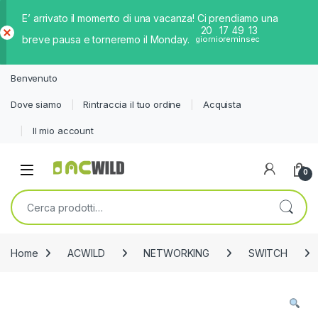
E’ arrivato il momento di una vacanza! Ci prendiamo una
20
17
49
13
breve pausa e torneremo il Monday.
giorni
ore
min
sec
Ch
iud
Benvenuto
i
Dove siamo
Rintraccia il tuo ordine
Acquista
Il mio account
0
Cerca:
Home
ACWILD
NETWORKING
SWITCH