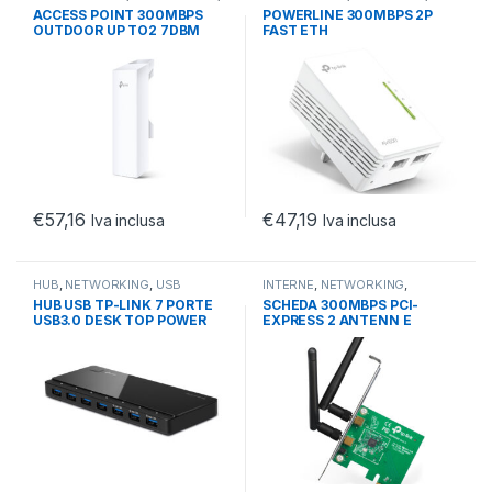
UNMANAGED
WIRELESS
ACCESS POINT 300MBPS
POWERLINE 300MBPS 2P
OUTDOOR UP TO2 7DBM
FAST ETH
€
57,16
€
47,19
Iva inclusa
Iva inclusa
HUB
,
NETWORKING
,
USB
INTERNE
,
NETWORKING
,
SCHEDE WIRELESS
HUB USB TP-LINK 7 PORTE
SCHEDA 300MBPS PCI-
USB3.0 DESK TOP POWER
EXPRESS 2 ANTENN E
ADAPT INCLUDED
STACCABILI