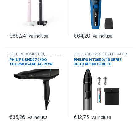
€
89,24
€
64,20
Iva inclusa
Iva inclusa
ELETTRODOMESTICI
,
ELETTRODOMESTICI
,
EPILATORI
HEALTHCARE
,
PHON E PIASTRE
E RASOI
,
HEALTHCARE
PHILIPS BHD272/00
PHILIPS NT3650/16 SERIE
CAPELLI
THERMOCARE AC POW
3000 RIFINITORE DI
ASCIUGACAPELLI CURA
PRECISIONE0
IONICA
€
35,26
€
12,75
Iva inclusa
Iva inclusa