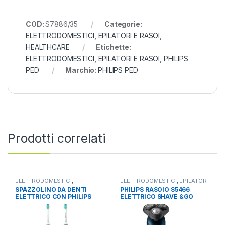
COD:
S7886/35
Categorie:
ELETTRODOMESTICI
,
EPILATORI E RASOI
,
HEALTHCARE
Etichette:
ELETTRODOMESTICI
,
EPILATORI E RASOI
,
PHILIPS
PED
Marchio:
PHILIPS PED
Prodotti correlati
ELETTRODOMESTICI
,
ELETTRODOMESTICI
,
EPILATORI
HEALTHCARE
,
IGIENE ORALE
E RASOI
,
HEALTHCARE
SPAZZOLINO DA DENTI
PHILIPS RASOIO S5466
ELETTRICO CON PHILIPS
ELETTRICO SHAVE &GO
HX3675/15 SONICARE
WET&DRY