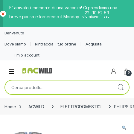
E’ arrivato il momento di una vacanza! Ci prendiamo una
22
10
52
59
breve pausa e torneremo il Monday.
giorni
ore
min
sec
Ch
iud
Benvenuto
i
Dove siamo
Rintraccia il tuo ordine
Acquista
Il mio account
0
Cerca:
Home
ACWILD
ELETTRODOMESTICI
PHILIPS 