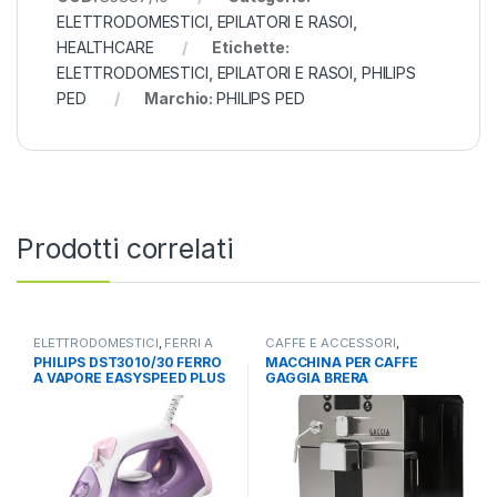
ELETTRODOMESTICI
,
EPILATORI E RASOI
,
HEALTHCARE
Etichette:
ELETTRODOMESTICI
,
EPILATORI E RASOI
,
PHILIPS
PED
Marchio:
PHILIPS PED
Prodotti correlati
ELETTRODOMESTICI
,
FERRI A
CAFFE E ACCESSORI
,
VAPORE
,
STIRO
ELETTRODOMESTICI
,
PHILIPS DST3010/30 FERRO
MACCHINA PER CAFFE
MACCHINE AUTOMATICHE
A VAPORE EASYSPEED PLUS
GAGGIA BRERA
CONTINUO 30 CERAMIC
AUTOMATICA RI9305/11