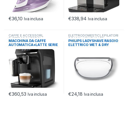
€
36,10
€
338,94
Iva inclusa
Iva inclusa
CAFFE E ACCESSORI
,
ELETTRODOMESTICI
,
EPILATORI
ELETTRODOMESTICI
,
E RASOI
,
HEALTHCARE
MACCHINA DA CAFFE
PHILIPS LADYSHAVE RASOIO
MACCHINE AUTOMATICHE
AUTOMATICA+LATTE SERIE
ELETTRICO WET & DRY
2200 CHICCHI CON
COMPATTO HP6341/00
LATTEGO
€
360,53
€
24,18
Iva inclusa
Iva inclusa