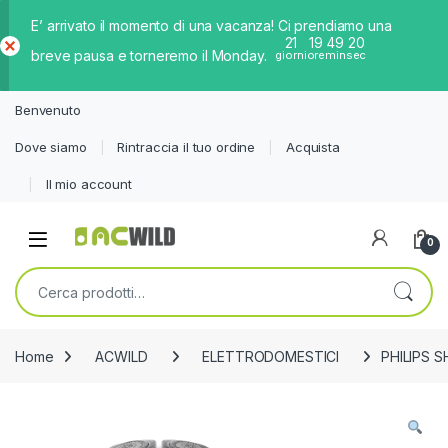
E’ arrivato il momento di una vacanza! Ci prendiamo una
21
19
49
20
breve pausa e torneremo il Monday.
giorni
ore
min
sec
Ch
iud
Benvenuto
i
Dove siamo
Rintraccia il tuo ordine
Acquista
Il mio account
0
Cerca:
Home
ACWILD
ELETTRODOMESTICI
PHILIPS 