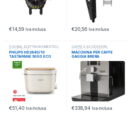
€
14,59
€
20,56
Iva inclusa
Iva inclusa
CUCINA
,
ELETTRODOMESTICI
,
CAFFE E ACCESSORI
,
TOSTAPANE
ELETTRODOMESTICI
,
PHILIPS HD2640/10
MACCHINA PER CAFFE
MACCHINE AUTOMATICHE
TASTAPANE 5000 ECO
GAGGIA BRERA
CONSCIOUS
AUTOMATICA RI9305/11
€
51,40
€
338,94
Iva inclusa
Iva inclusa