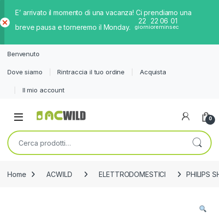
E’ arrivato il momento di una vacanza! Ci prendiamo una
22
22
06
01
breve pausa e torneremo il Monday.
giorni
ore
min
sec
Ch
iud
Benvenuto
i
Dove siamo
Rintraccia il tuo ordine
Acquista
Il mio account
0
Cerca:
Home
ACWILD
ELETTRODOMESTICI
PHILIPS S