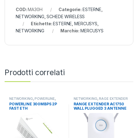
COD:
MA30H
Categorie:
ESTERNE
,
NETWORKING
,
SCHEDE WIRELESS
Etichette:
ESTERNE
,
MERCUSYS
,
NETWORKING
Marchio:
MERCUSYS
Prodotti correlati
NETWORKING
,
POWERLINE
,
NETWORKING
,
RAGE EXTENDER
WIRELESS
DUAL BAND
,
RANGE EXTENDER
POWERLINE 300MBPS 2P
RANGE EXTENDER AC1750
FAST ETH
WALL PLUGGED 3 ANTENNE
FISSE