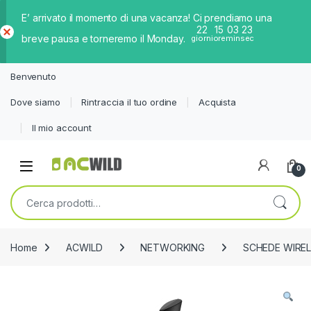
E’ arrivato il momento di una vacanza! Ci prendiamo una
22
15
03
23
breve pausa e torneremo il Monday.
giorni
ore
min
sec
Ch
iud
Benvenuto
i
Dove siamo
Rintraccia il tuo ordine
Acquista
Il mio account
0
Cerca:
Home
ACWILD
NETWORKING
SCHEDE WIRE