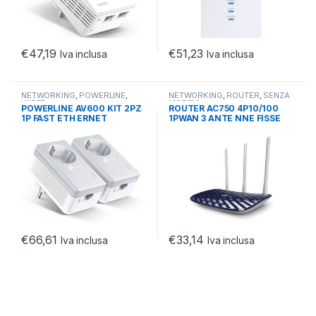
€
47,19
€
51,23
Iva inclusa
Iva inclusa
NETWORKING
,
POWERLINE
,
NETWORKING
,
ROUTER
,
SENZA
WIRED
MODEM
POWERLINE AV600 KIT 2PZ
ROUTER AC750 4P10/100
1P FAST ETH ERNET
1PWAN 3 ANTE NNE FISSE
€
66,61
€
33,14
Iva inclusa
Iva inclusa