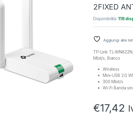
2FIXED A
Disponibilità:
118 dis
Aggiungi alla lis
TP-Link TL-WN822N, 
Mbit/s, Bianco
Wireless
Mini-USB 2.0 
300 Mbit/s
Wi-Fi Banda sin
€
17,42
I