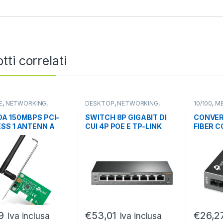
tti correlati
E
,
NETWORKING
,
DESKTOP
,
NETWORKING
,
10/100
,
ME
 WIRELESS
SWITCH
NETWORK
A 150MBPS PCI-
SWITCH 8P GIGABIT DI
CONVER
SS 1 ANTENN A
CUI 4P POE E TP-LINK
FIBER C
ABILE TP-LINK
METAL CASE
SINGLE
9
€
53,01
€
26,2
Iva inclusa
Iva inclusa