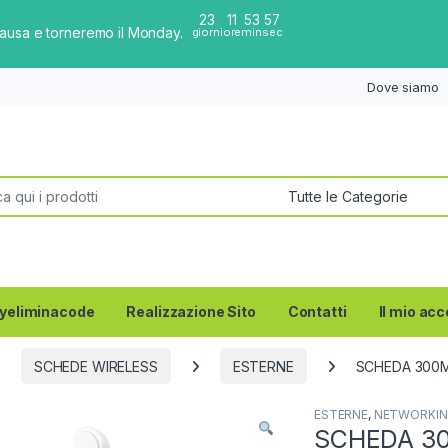
23
11
53
57
pausa e torneremo il Monday.
giorni
ore
min
sec
Dove siamo
per:
yeliminacode
Realizzazione Sito
Contatti
Il mio ac
SCHEDE WIRELESS
ESTERNE
SCHEDA 300M
ESTERNE
,
NETWORKI
SCHEDA 30