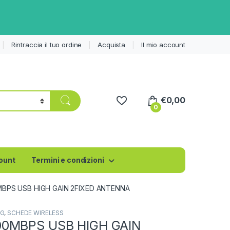
Rintraccia il tuo ordine
Acquista
Il mio account
€
0,00
0
count
Termini e condizioni
BPS USB HIGH GAIN 2FIXED ANTENNA
NG
,
SCHEDE WIRELESS
0MBPS USB HIGH GAIN