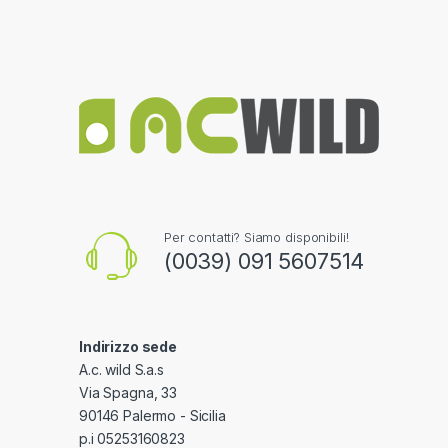
Per contatti? Siamo disponibili!
(0039) 091 5607514
Indirizzo sede
A.c. wild S.a.s
Via Spagna, 33
90146 Palermo - Sicilia
p.i 05253160823