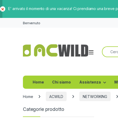
E’ arrivato il momento di una vacanza! Ci prendiamo una breve 
Ch
iud
Benvenuto
i
Ricerca 
Home
Chi siamo
Assistenza
M
Home
ACWILD
NETWORKING
Categorie prodotto