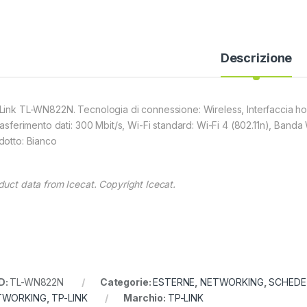
Descrizione
Link TL-WN822N. Tecnologia di connessione: Wireless, Interfaccia hos
trasferimento dati: 300 Mbit/s, Wi-Fi standard: Wi-Fi 4 (802.11n), Banda
dotto: Bianco
duct data from Icecat. Copyright Icecat.
D:
TL-WN822N
Categorie:
ESTERNE
,
NETWORKING
,
SCHEDE
TWORKING
,
TP-LINK
Marchio:
TP-LINK