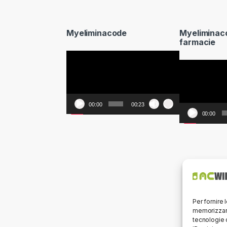
Myeliminacode
Myeliminac
farmacie
Video
Video
Player
Player
00:00
00:23
00:00
Per fornire 
memorizzare
tecnologie 