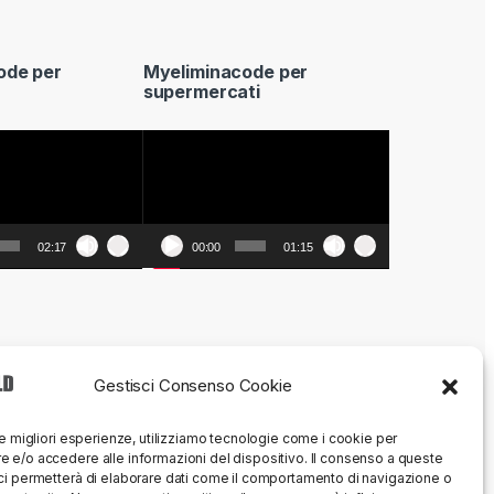
ode per
Myeliminacode per
supermercati
Video
Player
02:17
00:00
01:15
Gestisci Consenso Cookie
le migliori esperienze, utilizziamo tecnologie come i cookie per
 e/o accedere alle informazioni del dispositivo. Il consenso a queste
ci permetterà di elaborare dati come il comportamento di navigazione o