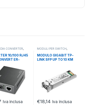
DIA CONVERTER
,
MODULI PER SWITCH
,
ING
NETWORKING
,
RACK
,
SWITCH
TER 10/100 RJ45
MODULO GIGABIT TP-
ONVERT ER-
LINK SFP UP TO 10 KM
 MODE UP TO 2KM
DISTANCE
7
€
18,14
Iva inclusa
Iva inclusa