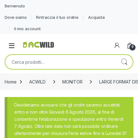
Benvenuto
Dove siamo
Rintraccia il tuo ordine
Acquista
Il mio account
0
Cerca:
Home
ACWILD
MONITOR
LARGE FORMAT DI
Desideriamo avvisarvi che gli ordini saranno accettati
entro e non oltre Giovedi 6 Agosto 2026, al fine di
consentirne l’elaborazione e spedizione entro Venerdi
7 Agosto. Oltre tale data non sarà possibile ordinare
ulteriorimente per chiusura Ferie estive fino a Lunedei 31