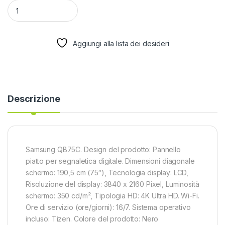
quantità MON 75DS LED MM 4K 350NIT HDMI QB75C LAN USB
Aggiungi alla lista dei desideri
Descrizione
Samsung QB75C. Design del prodotto: Pannello
piatto per segnaletica digitale. Dimensioni diagonale
schermo: 190,5 cm (75″), Tecnologia display: LCD,
Risoluzione del display: 3840 x 2160 Pixel, Luminosità
schermo: 350 cd/m², Tipologia HD: 4K Ultra HD. Wi-Fi.
Ore di servizio (ore/giorni): 16/7. Sistema operativo
incluso: Tizen. Colore del prodotto: Nero