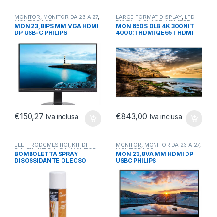
MONITOR
,
MONITOR DA 23 A 27
,
LARGE FORMAT DISPLAY
,
LFD
MONITOR LCD
DIGITAL SIGNAGE
,
MONITOR
MON 23,8IPS MM VGA HDMI
MON 65DS DLB 4K 300NIT
DP USB-C PHILIPS
4000:1 HDMI QE65T HDMI
241B7QUPBEB 16:9 1000:1
LAN MM
5MS
€
150,27
€
843,00
Iva inclusa
Iva inclusa
ELETTRODOMESTICI
,
KIT DI
MONITOR
,
MONITOR DA 23 A 27
,
PULIZIA
,
KIT PULIZIA
,
MONITOR
,
MONITOR LCD
BOMBOLETTA SPRAY
MON 23,8VA MM HDMI DP
PULIZIA
DISOSSIDANTE OLEOSO
USBC PHILIPS
200ML
24E1N3300A/00