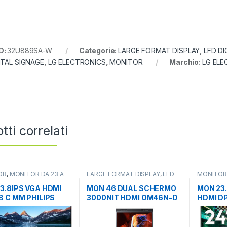
D:
32U889SA-W
Categorie:
LARGE FORMAT DISPLAY
,
LFD DI
ITAL SIGNAGE
,
LG ELECTRONICS
,
MONITOR
Marchio:
LG ELE
tti correlati
OR
,
MONITOR DA 23 A
LARGE FORMAT DISPLAY
,
LFD
MONITO
ITOR LCD
DIGITAL SIGNAGE
,
MONITOR
27
,
MONIT
3.8IPS VGA HDMI
MON 46 DUAL SCHERMO
MON 23.
B C MM PHILIPS
3000NIT HDMI OM46N-D
HDMI DP
/00
USB LAN
24M1N3