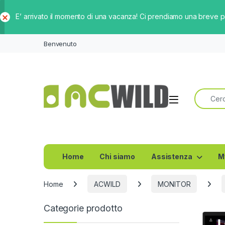
E’ arrivato il momento di una vacanza! Ci prendiamo una breve 
Ch
iud
Benvenuto
i
Ricerca 
Home
Chi siamo
Assistenza
M
Home
ACWILD
MONITOR
Categorie prodotto