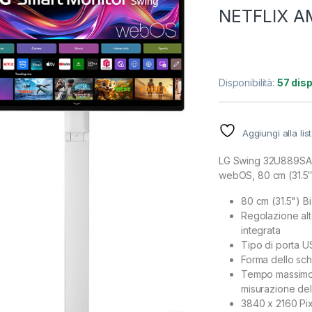
NETFLIX 
Disponibilità:
57 disp
Aggiungi alla lis
LG Swing 32U889SA 
webOS, 80 cm (31.5″)
80 cm (31.5") B
Regolazione alt
integrata
Tipo di porta 
Forma dello sch
Tempo massimo d
misurazione del
3840 x 2160 Pix