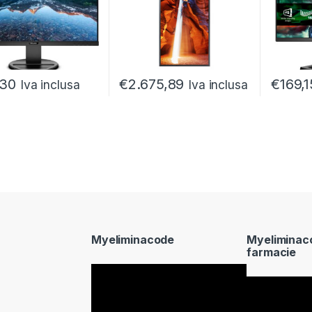
,30
€
2.675,89
€
169,1
Iva inclusa
Iva inclusa
Myeliminacode
Myeliminac
farmacie
Video
Video
Player
Player