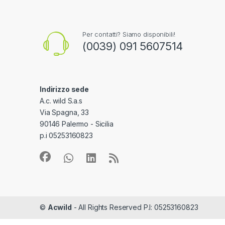
Per contatti? Siamo disponibili!
(0039) 091 5607514
Indirizzo sede
A.c. wild S.a.s
Via Spagna, 33
90146 Palermo - Sicilia
p.i 05253160823
©
Acwild
- All Rights Reserved P.I: 05253160823