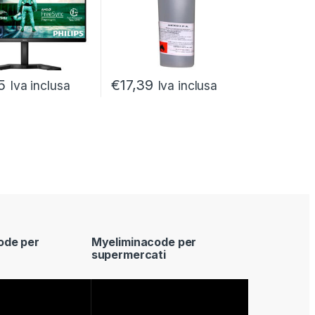
5
€
17,39
Iva inclusa
Iva inclusa
ode per
Myeliminacode per
supermercati
Video
Player