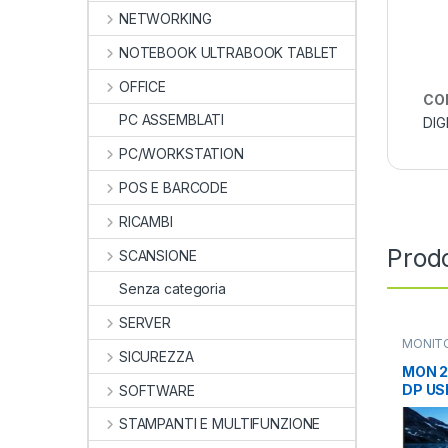
NETWORKING
NOTEBOOK ULTRABOOK TABLET
OFFICE
CO
PC ASSEMBLATI
DIG
PC/WORKSTATION
POS E BARCODE
RICAMBI
Prodo
SCANSIONE
Senza categoria
SERVER
MONIT
SICUREZZA
27
,
MON
MON 2
DP US
SOFTWARE
243B9
STAMPANTI E MULTIFUNZIONE