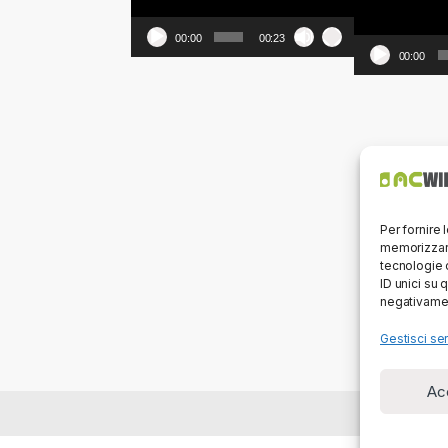
00:00
00:23
00:00
Per fornire 
memorizzare
tecnologie 
ID unici su 
negativamen
Gestisci ser
Ac