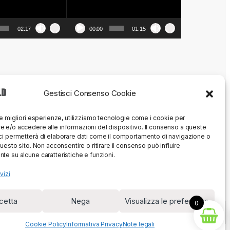
02:17
00:00
01:15
Gestisci Consenso Cookie
le migliori esperienze, utilizziamo tecnologie come i cookie per
 e/o accedere alle informazioni del dispositivo. Il consenso a queste
ci permetterà di elaborare dati come il comportamento di navigazione o
questo sito. Non acconsentire o ritirare il consenso può influire
te su alcune caratteristiche e funzioni.
vizi
cetta
Nega
Visualizza le preferenze
0
Cookie Policy
Informativa Privacy
Note legali