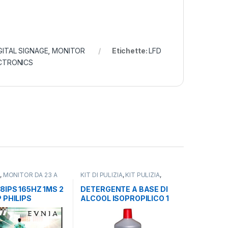
GITAL SIGNAGE
,
MONITOR
Etichette:
LFD
CTRONICS
R
,
MONITOR DA 23 A
KIT DI PULIZIA
,
KIT PULIZIA
,
OR LCD
MONITOR
8IPS 165HZ 1MS 2
DETERGENTE A BASE DI
 PHILIPS
ALCOOL ISOPROPILICO 1
200ZS/00 EVNIA
LITRO