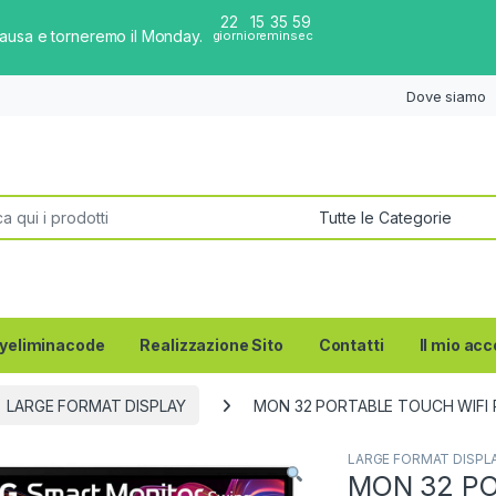
22
15
35
58
pausa e torneremo il Monday.
giorni
ore
min
sec
Dove siamo
per:
yeliminacode
Realizzazione Sito
Contatti
Il mio ac
LARGE FORMAT DISPLAY
MON 32 PORTABLE TOUCH WIFI 
LARGE FORMAT DISPL
MON 32 PO