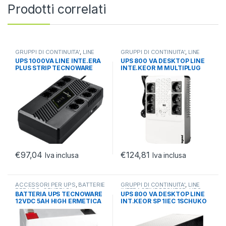
Prodotti correlati
GRUPPI DI CONTINUITA'
,
LINE
GRUPPI DI CONTINUITA'
,
LINE
INTERACTIVE DESKTOP
,
UPS
INTERACTIVE DESKTOP
,
UPS
UPS 1000VA LINE INTE.ERA
UPS 800 VA DESKTOP LINE
DESKTOP
DESKTOP
PLUS STRIP TECNOWARE
INTE.KEOR M MULTIPLUG
6*SCHUKO AVR LEGRAND
€
97,04
€
124,81
Iva inclusa
Iva inclusa
ACCESSORI PER UPS
,
BATTERIE
GRUPPI DI CONTINUITA'
,
LINE
PER UPS
,
GRUPPI DI
INTERACTIVE DESKTOP
,
UPS
BATTERIA UPS TECNOWARE
UPS 800 VA DESKTOP LINE
CONTINUITA'
DESKTOP
12VDC 5AH HIGH ERMETICA
INT.KEOR SP 1IEC 1SCHUKO
AL PIOMBO BULK
1USB HID