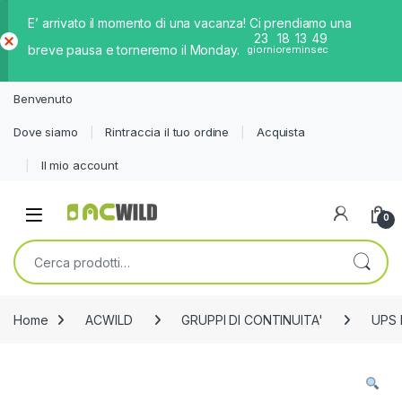
E’ arrivato il momento di una vacanza! Ci prendiamo una
23
18
13
49
breve pausa e torneremo il Monday.
giorni
ore
min
sec
Ch
iud
Benvenuto
i
Dove siamo
Rintraccia il tuo ordine
Acquista
Il mio account
0
Cerca:
Home
ACWILD
GRUPPI DI CONTINUITA'
UPS