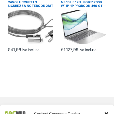
SICUREZZA
,
NOTEBOOK
A 17.3
,
NOTEBOOK ULTRABOOK
CAVO LUCCHETTO
NB 16 U5 125U 8GB 512SSD
ULTRABOOK TABLET
TABLET
SICUREZZA NOTEBOOK 2MT
W11P HP PROBOOK 460 G11 –
CHIUSURA CON CHIAVE
2YW
€
41,96
€
1.127,99
Iva inclusa
Iva inclusa
Gestisci Consenso Cookie