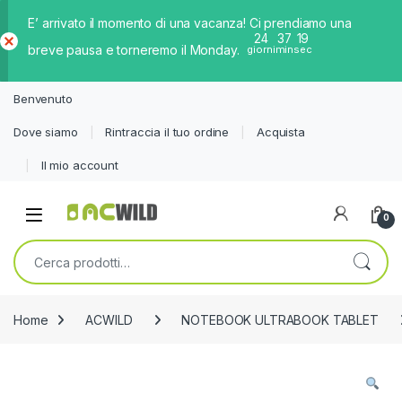
E’ arrivato il momento di una vacanza! Ci prendiamo una
24
37
19
breve pausa e torneremo il Monday.
giorni
min
sec
Ch
iud
Benvenuto
i
Dove siamo
Rintraccia il tuo ordine
Acquista
Il mio account
0
Cerca:
Home
ACWILD
NOTEBOOK ULTRABOOK TABLET