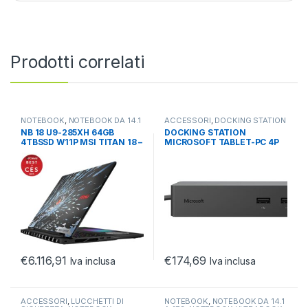
Prodotti correlati
NOTEBOOK
,
NOTEBOOK DA 14.1
ACCESSORI
,
DOCKING STATION
A 17.3
,
NOTEBOOK ULTRABOOK
NOTEBOOK
,
NOTEBOOK
NB 18 U9-285XH 64GB
DOCKING STATION
TABLET
ULTRABOOK TABLET
4TBSSD W11P MSI TITAN 18 –
MICROSOFT TABLET-PC 4P
VGA RTX 5080
USB -4P USB3 -RJ45 -
DISPLAY PORT
€
6.116,91
€
174,69
Iva inclusa
Iva inclusa
ACCESSORI
,
LUCCHETTI DI
NOTEBOOK
,
NOTEBOOK DA 14.1