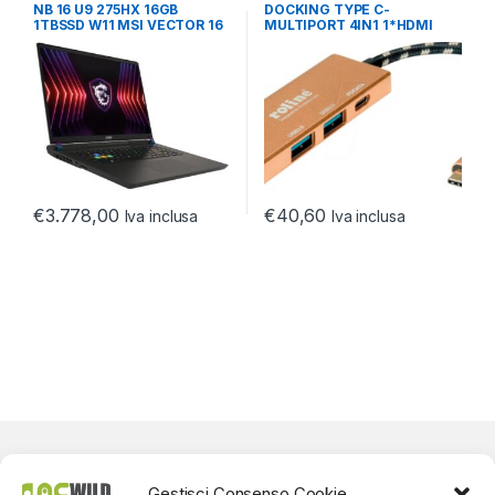
A 17.3
,
NOTEBOOK ULTRABOOK
NOTEBOOK
,
NOTEBOOK
NB 16 U9 275HX 16GB
DOCKING TYPE C-
TABLET
ULTRABOOK TABLET
1TBSSD W11 MSI VECTOR 16
MULTIPORT 4IN1 1*HDMI
– RTX 5080
4K/2*USB 3.2/1*USB C PD
€
3.778,00
€
40,60
Iva inclusa
Iva inclusa
Gestisci Consenso Cookie