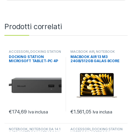
Prodotti correlati
ACCESSORI
,
DOCKING STATION
MACBOOK AIR
,
NOTEBOOK
NOTEBOOK
,
NOTEBOOK
ULTRABOOK TABLET
,
DOCKING STATION
MACBOOK AIR 13 M3
ULTRABOOK TABLET
ULTRABOOK E CONVERTIBILI
MICROSOFT TABLET-PC 4P
24GB/512GB GALAS 8CORE
USB -4P USB3 -RJ45 -
10GPU GALASSIA
DISPLAY PORT
€
174,69
€
1.561,05
Iva inclusa
Iva inclusa
NOTEBOOK
,
NOTEBOOK DA 14.1
ACCESSORI
,
DOCKING STATION