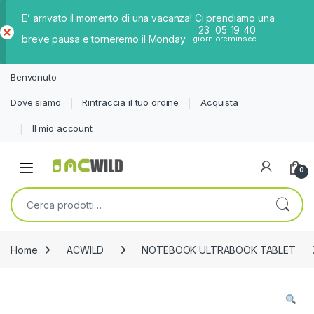
E’ arrivato il momento di una vacanza! Ci prendiamo una
23
05
19
39
breve pausa e torneremo il Monday.
giorni
ore
min
sec
Ch
iud
Benvenuto
i
Dove siamo
Rintraccia il tuo ordine
Acquista
Il mio account
0
Cerca:
Home
ACWILD
NOTEBOOK ULTRABOOK TABLET