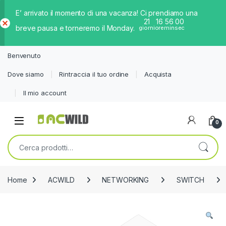
E’ arrivato il momento di una vacanza! Ci prendiamo una
21
16
55
59
breve pausa e torneremo il Monday.
giorni
ore
min
sec
Ch
iud
Benvenuto
i
Dove siamo
Rintraccia il tuo ordine
Acquista
Il mio account
0
Cerca:
Home
ACWILD
NETWORKING
SWITCH