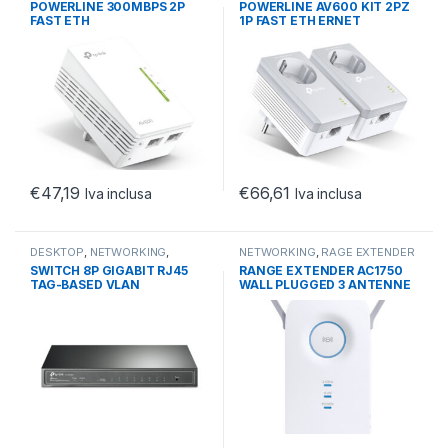
POWERLINE 300MBPS 2P
POWERLINE AV600 KIT 2PZ
FAST ETH
1P FAST ETH ERNET
€
47,19
€
66,61
Iva inclusa
Iva inclusa
DESKTOP
,
NETWORKING
,
NETWORKING
,
RAGE EXTENDER
SWITCH
DUAL BAND
,
RANGE EXTENDER
SWITCH 8P GIGABIT RJ45
RANGE EXTENDER AC1750
TAG-BASED VLAN
WALL PLUGGED 3 ANTENNE
STP/RSTP/MSTP
FISSE