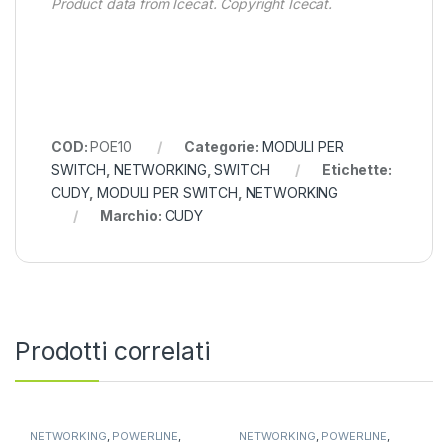
Product data from Icecat. Copyright Icecat.
COD:
POE10
Categorie:
MODULI PER
SWITCH
,
NETWORKING
,
SWITCH
Etichette:
CUDY
,
MODULI PER SWITCH
,
NETWORKING
Marchio:
CUDY
Prodotti correlati
NETWORKING
,
POWERLINE
,
NETWORKING
,
POWERLINE
,
WIRELESS
WIRED