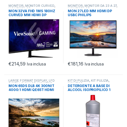
MONITOR
,
MONITOR CURVED
,
MONITOR
,
MONITOR DA 23 A 27
,
MONITOR LCD
MONITOR LCD
MON 32VA FHD 1MS 180HZ
MON 27LED MM HDMI DP
CURVED MM HDMI DP
USBC PHILIPS
DESIGN OMNI
24E1N3300A/00
€
214,59
€
181,16
Iva inclusa
Iva inclusa
LARGE FORMAT DISPLAY
,
LFD
KIT DI PULIZIA
,
KIT PULIZIA
,
DIGITAL SIGNAGE
,
MONITOR
MONITOR
MON 65DS DLB 4K 300NIT
DETERGENTE A BASE DI
4000:1 HDMI QE65T HDMI
ALCOOL ISOPROPILICO 1
LAN MM
LITRO