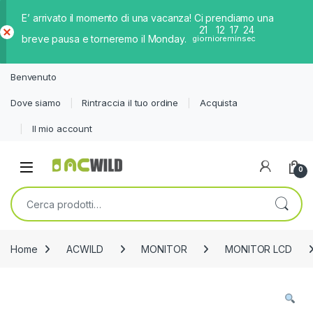
E’ arrivato il momento di una vacanza! Ci prendiamo una
21
12
17
24
breve pausa e torneremo il Monday.
giorni
ore
min
sec
Ch
iud
Benvenuto
i
Dove siamo
Rintraccia il tuo ordine
Acquista
Il mio account
0
Cerca:
Home
ACWILD
MONITOR
MONITOR LCD