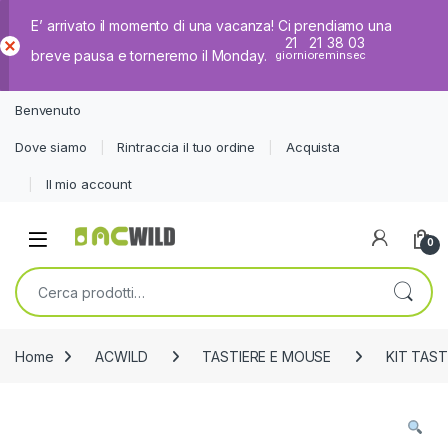
E’ arrivato il momento di una vacanza! Ci prendiamo una
21
21
38
03
breve pausa e torneremo il Monday.
giorni
ore
min
sec
Ch
iud
Benvenuto
i
Dove siamo
Rintraccia il tuo ordine
Acquista
Il mio account
0
Cerca:
Home
ACWILD
TASTIERE E MOUSE
KIT TAS