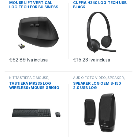
TASTIERE E MOUSE
CUFFIE CON FILO
MOUSE LIFT VERTICAL
CUFFIA H340 LOGITECH USB
LOGITECH FOR BU SINESS
BLACK
ERGONOMIC WIRELESS
€
62,89
€
15,23
Iva inclusa
Iva inclusa
KIT TASTIERA E MOUSE
,
AUDIO FOTO VIDEO
,
SPEAKER
,
TASTIERE E MOUSE
,
TASTIERE E
SPEAKER 2.0
TASTIERA MK235 LOG
SPEAKER LOG OEM S-150
MOUSE WIRELESS
WIRELESS+MOUSE GRIGIO
2.0 USB LOG
WIRELESS