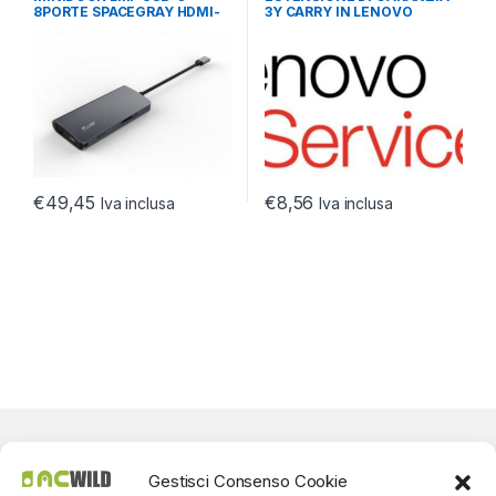
ULTRABOOK TABLET
ULTRABOOK TABLET
8PORTE SPACEGRAY HDMI-
3Y CARRY IN LENOVO
RJ45-SD-MICRO SD-3 USB-1
USB-C
€
49,45
€
8,56
Iva inclusa
Iva inclusa
Gestisci Consenso Cookie