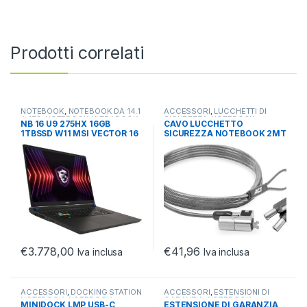
Prodotti correlati
NOTEBOOK
,
NOTEBOOK DA 14.1
ACCESSORI
,
LUCCHETTI DI
A 17.3
,
NOTEBOOK ULTRABOOK
SICUREZZA
,
NOTEBOOK
NB 16 U9 275HX 16GB
CAVO LUCCHETTO
TABLET
ULTRABOOK TABLET
1TBSSD W11 MSI VECTOR 16
SICUREZZA NOTEBOOK 2MT
– RTX 5080
CHIUSURA CON CHIAVE
€
3.778,00
€
41,96
Iva inclusa
Iva inclusa
ACCESSORI
,
DOCKING STATION
ACCESSORI
,
ESTENSIONI DI
NOTEBOOK
,
NOTEBOOK
GARANZIA
,
NOTEBOOK
MINIDOCK LMP USB-C
ESTENSIONE DI GARANZIA