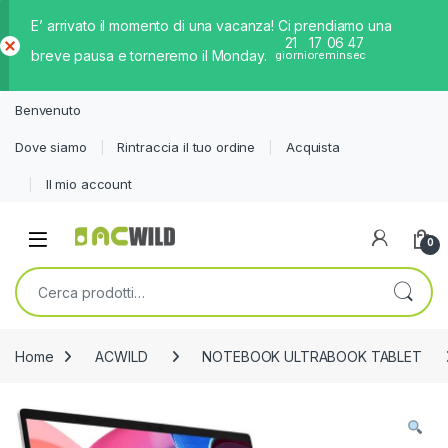
E’ arrivato il momento di una vacanza! Ci prendiamo una
21
17
06
47
breve pausa e torneremo il Monday.
giorni
ore
min
sec
Ch
iud
Benvenuto
i
Dove siamo
Rintraccia il tuo ordine
Acquista
Il mio account
0
Cerca:
Home
ACWILD
NOTEBOOK ULTRABOOK TABLET