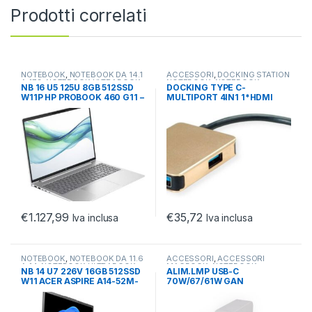
Prodotti correlati
NOTEBOOK
,
NOTEBOOK DA 14.1
ACCESSORI
,
DOCKING STATION
A 17.3
,
NOTEBOOK ULTRABOOK
NOTEBOOK
,
NOTEBOOK
NB 16 U5 125U 8GB 512SSD
DOCKING TYPE C-
TABLET
ULTRABOOK TABLET
W11P HP PROBOOK 460 G11 –
MULTIPORT 4IN1 1*HDMI
2YW
4K/2*USB 3.2/1*USB C PD
€
1.127,99
€
35,72
Iva inclusa
Iva inclusa
NOTEBOOK
,
NOTEBOOK DA 11.6
ACCESSORI
,
ACCESSORI
A 14
,
NOTEBOOK ULTRABOOK
MACBOOK
,
NOTEBOOK
NB 14 U7 226V 16GB 512SSD
ALIM.LMP USB-C
TABLET
ULTRABOOK TABLET
W11 ACER ASPIRE A14-52M-
70W/67/61W GAN
740X PC COPILOT
COMPATIBILE MACBOOK
PRO AIR