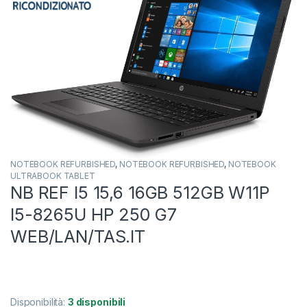
NOTEBOOK REFURBISHED
,
NOTEBOOK REFURBISHED
,
NOTEBOOK
ULTRABOOK TABLET
NB REF I5 15,6 16GB 512GB W11P
I5-8265U HP 250 G7
WEB/LAN/TAS.IT
Disponibilità:
3 disponibili