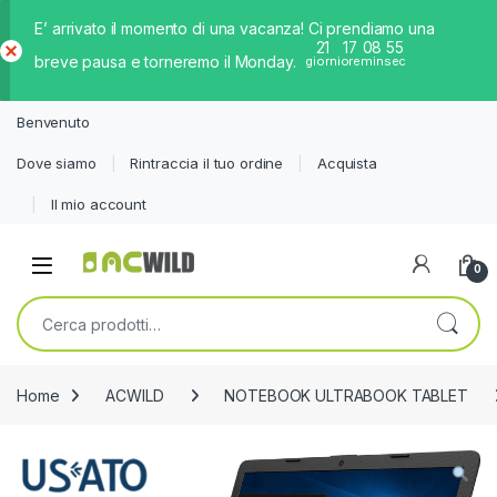
E’ arrivato il momento di una vacanza! Ci prendiamo una
21
17
08
55
breve pausa e torneremo il Monday.
giorni
ore
min
sec
Ch
iud
Benvenuto
i
Dove siamo
Rintraccia il tuo ordine
Acquista
Il mio account
0
Cerca:
Home
ACWILD
NOTEBOOK ULTRABOOK TABLET