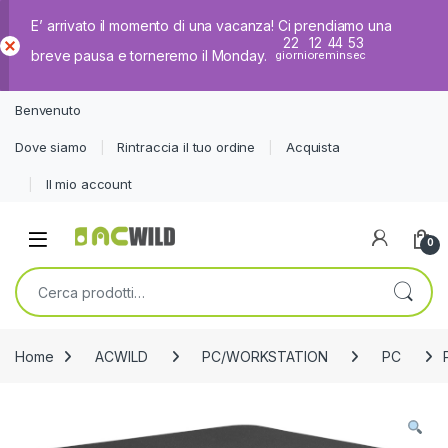
E’ arrivato il momento di una vacanza! Ci prendiamo una
22
12
44
53
breve pausa e torneremo il Monday.
giorni
ore
min
sec
Ch
iud
Benvenuto
i
Dove siamo
Rintraccia il tuo ordine
Acquista
Il mio account
0
Cerca:
Home
ACWILD
PC/WORKSTATION
PC