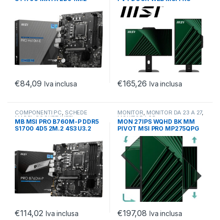
1HDMI 1D-SUB 1PCIE
MP242PMG 1MS 120HZ
WEBCAM
€
84,09
€
165,26
Iva inclusa
Iva inclusa
COMPONENTI PC
,
SCHEDE
MONITOR
,
MONITOR DA 23 A 27
,
MADRI
,
SOCKET INTEL
MONITOR LCD
MB MSI PRO B760M-P DDR5
MON 27IPS WQHD BK MM
S1700 4D5 2M.2 4S3 U3.2
PIVOT MSI PRO MP275QPG
GBL H/D/V MATX
1MS 100HZ
€
114,02
€
197,08
Iva inclusa
Iva inclusa