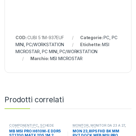
COD:
CUBI 5 1M-937EUF
Categorie:
PC
,
PC
MINI
,
PC/WORKSTATION
Etichette:
MSI
MICROSTAR
,
PC MINI
,
PC/WORKSTATION
Marchio:
MSI MICROSTAR
Prodotti correlati
COMPONENTI PC
,
SCHEDE
MONITOR
,
MONITOR DA 23 A 27
,
MADRI
,
SOCKET INTEL
MONITOR LCD
MB MSI PRO H610M-E DDR5
MON 23,8IPS FHD BK MM
ST1700 MATX 2D5 1M.2
PVT DOCK WEB MSI PRO