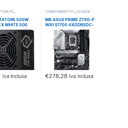
TORI PC
,
COMPONENTI PC
,
SCHEDE
NTI PC
,
DA 400 A
MADRI
,
SOCKET INTEL
TT
TATORE 500W
MB ASUS PRIME Z790-P
EX WHITE 500
WIFI S1700 4XDDR5DC-
C ATTIVO 1-FAN
7000(O.C.) 4SS DP/HDMI
7
€
278,28
Iva inclusa
Iva inclusa