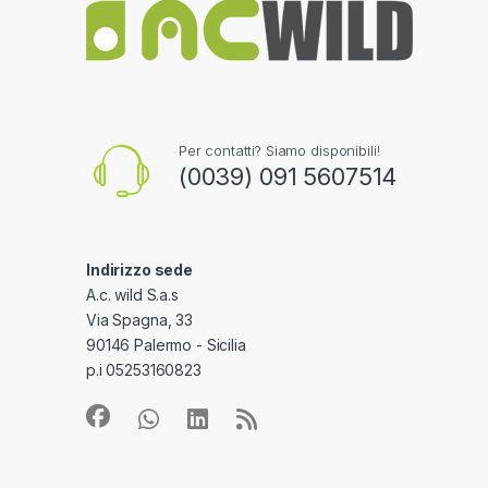
Per contatti? Siamo disponibili!
(0039) 091 5607514
Indirizzo sede
A.c. wild S.a.s
Via Spagna, 33
90146 Palermo - Sicilia
p.i 05253160823