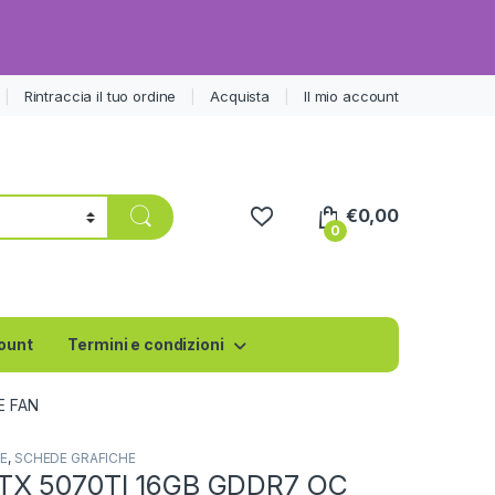
Rintraccia il tuo ordine
Acquista
Il mio account
€
0,00
0
count
Termini e condizioni
E FAN
-E
,
SCHEDE GRAFICHE
TX 5070TI 16GB GDDR7 OC