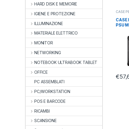
HARD DISK E MEMORIE
CASE P
IGIENE E PROTEZIONE
PC
,
GAM
CASE 
ILLUMINAZIONE
PSU 
2USB
MATERIALE ELETTRICO
PLAST
MONITOR
NETWORKING
NOTEBOOK ULTRABOOK TABLET
OFFICE
€
57,
PC ASSEMBLATI
PC/WORKSTATION
POS E BARCODE
RICAMBI
SCANSIONE