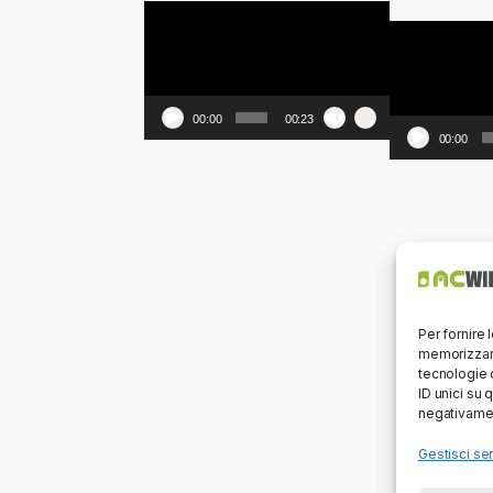
Video
Video
Player
Player
00:00
00:23
00:00
Per fornire 
memorizzare
tecnologie 
ID unici su 
negativamen
Gestisci ser