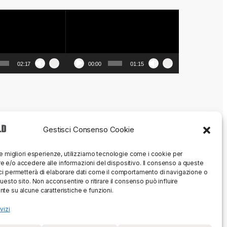
Video
Player
02:17
00:00
01:15
Gestisci Consenso Cookie
le migliori esperienze, utilizziamo tecnologie come i cookie per
 e/o accedere alle informazioni del dispositivo. Il consenso a queste
ci permetterà di elaborare dati come il comportamento di navigazione o
questo sito. Non acconsentire o ritirare il consenso può influire
te su alcune caratteristiche e funzioni.
vizi