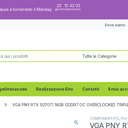
23
10
43
03
pausa e torneremo il Monday.
giorni
ore
min
sec
Dove siamo
per:
yeliminacode
Realizzazione Sito
Contatti
Il mio ac
VGA PNY RTX 5070TI 16GB GDDR7 OC OVERCLOCKED TRIPL
COMPONENTI PC
,
PCI
VGA PNY R