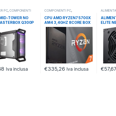
ER PC
,
COMPONENTI
COMPONENTI PC
,
ALIMENTA
ING CASE
PROCESSORI
,
PROCESSORI
COMPONE
AMD
1000 WA
MID-TOWER NO
CPU AMD RYZEN7 5700X
ALIMEN
MASTERBOX Q300P
AM4 3,4GHZ 8CORE BOX
ELITE N
3 BLACK WINDOW
32MB 64BIT 65W NO
240V PF
IC
VENTOLA
120MM
68
€
335,26
€
57,6
Iva inclusa
Iva inclusa