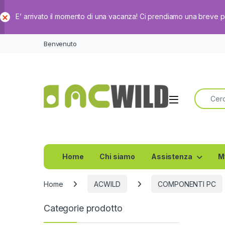
E’ arrivato il momento di una vacanza! Ci prendiamo una breve 
Ch
iud
Benvenuto
i
Ricerca 
Home
Chi siamo
Assistenza
M
Home
ACWILD
COMPONENTI PC
Categorie prodotto