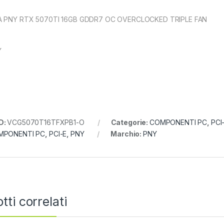
 PNY RTX 5070TI 16GB GDDR7 OC OVERCLOCKED TRIPLE FAN
Y
D:
VCG5070T16TFXPB1-O
Categorie:
COMPONENTI PC
,
PCI
MPONENTI PC
,
PCI-E
,
PNY
Marchio:
PNY
tti correlati