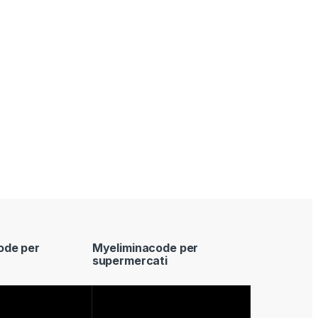
ode per
Myeliminacode per
supermercati
Video
Player