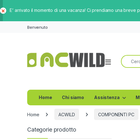
E’ arrivato il momento di una vacanza! Ci prendiamo una breve 
Ch
iud
Benvenuto
i
Ricerca 
Home
Chi siamo
Assistenza
M
Home
ACWILD
COMPONENTI PC
Categorie prodotto