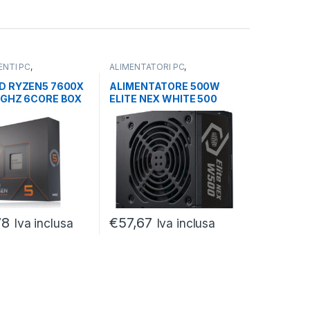
NTI PC
,
ALIMENTATORI PC
,
ORI
,
PROCESSORI
COMPONENTI PC
,
DA 400 A
1000 WATT
D RYZEN5 7600X
ALIMENTATORE 500W
7GHZ 6CORE BOX
ELITE NEX WHITE 500
4BIT 105W
240V PFC ATTIVO 1-FAN
120MM
78
€
57,67
Iva inclusa
Iva inclusa