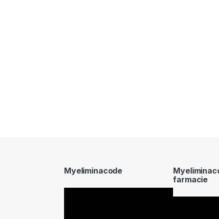
Myeliminacode
Myeliminac
farmacie
Video
Video
Player
Player