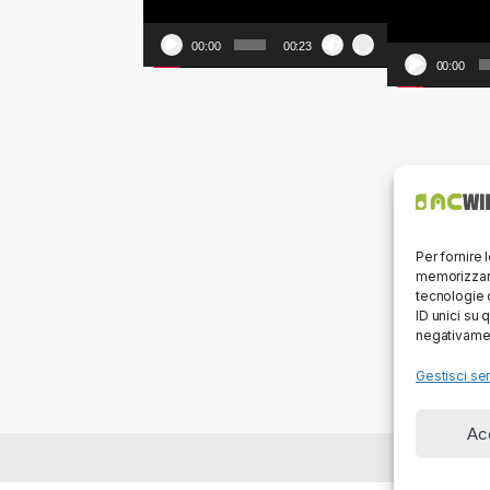
00:00
00:23
00:00
Per fornire 
memorizzare
tecnologie 
ID unici su 
negativamen
Gestisci ser
Ac