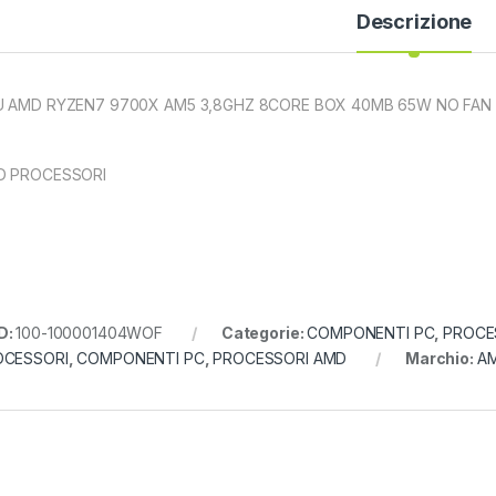
Descrizione
 AMD RYZEN7 9700X AM5 3,8GHZ 8CORE BOX 40MB 65W NO FAN
D PROCESSORI
D:
100-100001404WOF
Categorie:
COMPONENTI PC
,
PROCE
OCESSORI
,
COMPONENTI PC
,
PROCESSORI AMD
Marchio:
A