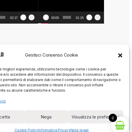
02:17
00:00
01:15
Gestisci Consenso Cookie
le migliori esperienze, utilizziamo tecnologie come i cookie per
 e/o accedere alle informazioni del dispositivo. Il consenso a queste
ci permetterà di elaborare dati come il comportamento di navigazione o
questo sito. Non acconsentire o ritirare il consenso può influire
te su alcune caratteristiche e funzioni.
vizi
cetta
Nega
Visualizza le preferenze
0
Cookie Policy
Informativa Privacy
Note legali