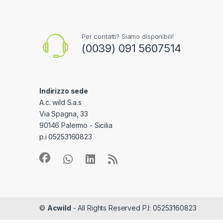
Per contatti? Siamo disponibili!
(0039) 091 5607514
Indirizzo sede
A.c. wild S.a.s
Via Spagna, 33
90146 Palermo - Sicilia
p.i 05253160823
©
Acwild
- All Rights Reserved P.I: 05253160823