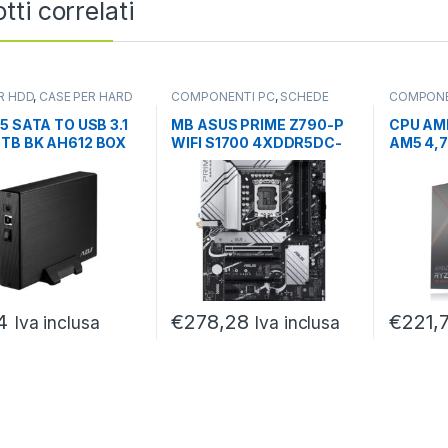
tti correlati
R HDD
,
CASE PER HARD
COMPONENTI PC
,
SCHEDE
COMPONE
OMPONENTI PC
MADRI
,
SOCKET INTEL
PROCESS
AMD
5 SATA TO USB 3.1
MB ASUS PRIME Z790-P
CPU AM
TB BK AH612 BOX
WIFI S1700 4XDDR5DC-
AM5 4,
CASE ALLUMINIO
7000(O.C.) 4SS DP/HDMI
32MB 6
4
€
278,28
€
221,
Iva inclusa
Iva inclusa