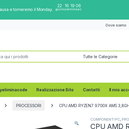
22
16
19
06
pausa e torneremo il Monday.
giorni
ore
min
sec
Dove siamo
per:
yeliminacode
Realizzazione Sito
Contatti
Il mio ac
PROCESSORI
CPU AMD RYZEN7 9700X AM5 3,8G
COMPONENTI PC
,
PRO
CPU AMD R