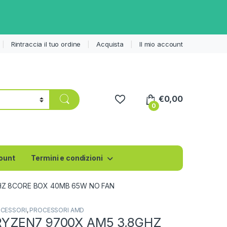
Rintraccia il tuo ordine
Acquista
Il mio account
€
0,00
0
count
Termini e condizioni
HZ 8CORE BOX 40MB 65W NO FAN
CESSORI
,
PROCESSORI AMD
YZEN7 9700X AM5 3,8GHZ