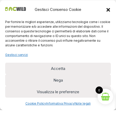
Gestisci Consenso Cookie
Per fornire le migliori esperienze, utilizziamo tecnologie come i cookie
per memorizzare e/o accedere alle informazioni del dispositivo. Il
consenso a queste tecnologie ci permetterà di elaborare dati come il
comportamento di navigazione o ID unici su questo sito. Non
acconsentire o ritirare il consenso può influire negativamente su
alcune caratteristiche e funzioni.
Gestisci servizi
Accetta
Per contatti? Siamo
disponibili!
Nega
(0039) 091
5607514
0
Visualizza le preferenze
Cookie Policy
Informativa Privacy
Note legali
Diritto di recesso