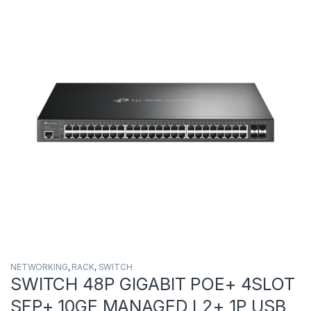
NETWORKING
,
RACK
,
SWITCH
SWITCH 48P GIGABIT POE+ 4SLOT
SFP+ 10GE MANAGED L2+ 1P USB