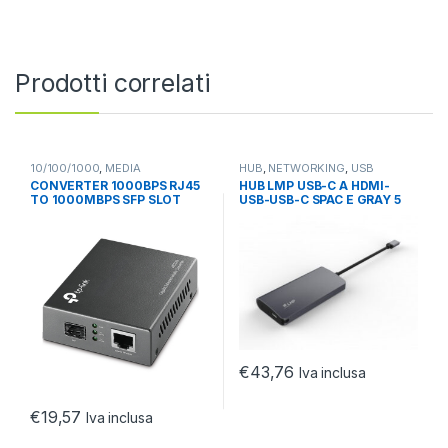
Prodotti correlati
10/100/1000
,
MEDIA
HUB
,
NETWORKING
,
USB
CONVERTER
,
NETWORKING
CONVERTER 1000BPS RJ45
HUB LMP USB-C A HDMI-
TO 1000MBPS SFP SLOT
USB-USB-C SPAC E GRAY 5
SUPPORTING MINIGBIC
PORTE
MODULE
€
43,76
Iva inclusa
€
19,57
Iva inclusa