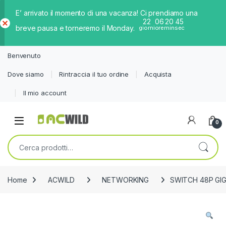
E’ arrivato il momento di una vacanza! Ci prendiamo una
22
06
20
45
breve pausa e torneremo il Monday.
giorni
ore
min
sec
Ch
iud
Benvenuto
i
Dove siamo
Rintraccia il tuo ordine
Acquista
Il mio account
0
Cerca:
Home
ACWILD
NETWORKING
SWITCH 48P GIG