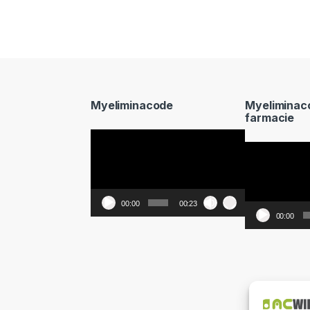
Myeliminacode
Myeliminac
farmacie
Video
Video
Player
Player
00:00
00:23
00:00