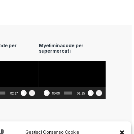
ode per
Myeliminacode per
supermercati
Video
Player
02:17
00:00
01:15
Gestisci Consenso Cookie