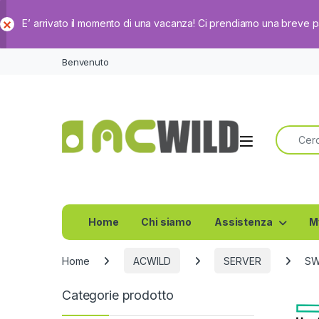
E’ arrivato il momento di una vacanza! Ci prendiamo una breve 
Ch
iud
Benvenuto
i
Ricerca 
Home
Chi siamo
Assistenza
M
Home
ACWILD
SERVER
SW
Categorie prodotto