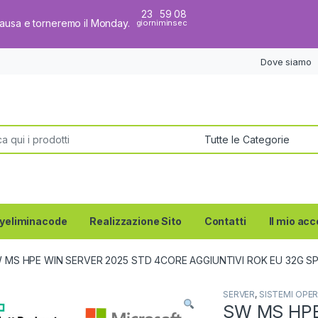
23
59
08
pausa e torneremo il Monday.
giorni
min
sec
Dove siamo
per:
yeliminacode
Realizzazione Sito
Contatti
Il mio ac
 MS HPE WIN SERVER 2025 STD 4CORE AGGIUNTIVI ROK EU 32G S
SERVER
,
SISTEMI OPER
SW MS HPE