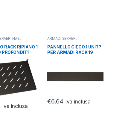
ERVER
,
NAS
,
ARMADI SERVER
,
ING
,
PARTI/ACCESSORI ARMADI
,
CESSORI ARMADI
,
SERVER
 RACK RIPIANO 1
PANNELLO CIECO 1 UNIT?
RVER
9 PROFONDIT?
PER ARMADI RACK 19
 UNIVERSALE
NERO VITI INCLUSE
€
6,64
Iva inclusa
1
Iva inclusa