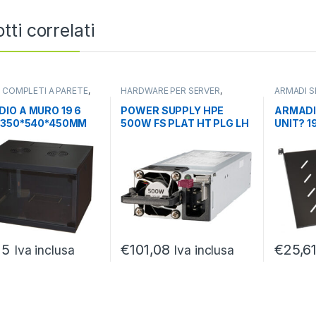
tti correlati
 COMPLETI A PARETE
,
HARDWARE PER SERVER
,
ARMADI S
 SERVER
,
SERVER
POWER SUPPLY
,
SERVER
NETWORK
PARTI/AC
IO A MURO 19 6
POWER SUPPLY HPE
ARMADIO
RACK
,
SE
 350*540*450MM
500W FS PLAT HT PLG LH
UNIT? 1
350 MM
NERO
15
€
101,08
€
25,6
Iva inclusa
Iva inclusa