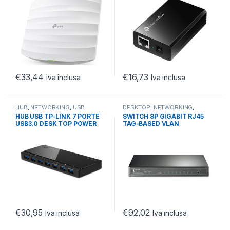
€
33,44
€
16,73
Iva inclusa
Iva inclusa
HUB
,
NETWORKING
,
USB
DESKTOP
,
NETWORKING
,
SWITCH
HUB USB TP-LINK 7 PORTE
SWITCH 8P GIGABIT RJ45
USB3.0 DESK TOP POWER
TAG-BASED VLAN
ADAPT INCLUDED
STP/RSTP/MSTP
€
30,95
€
92,02
Iva inclusa
Iva inclusa