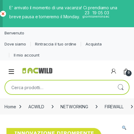
E’ arrivato il momento di una vacanza! Ci prendiamo una
23
19
05
03
breve pausa e torneremo il Monday.
giorni
ore
min
sec
Ch
iud
Benvenuto
i
Dove siamo
Rintraccia il tuo ordine
Acquista
Il mio account
0
Cerca:
Home
ACWILD
NETWORKING
FIREWALL