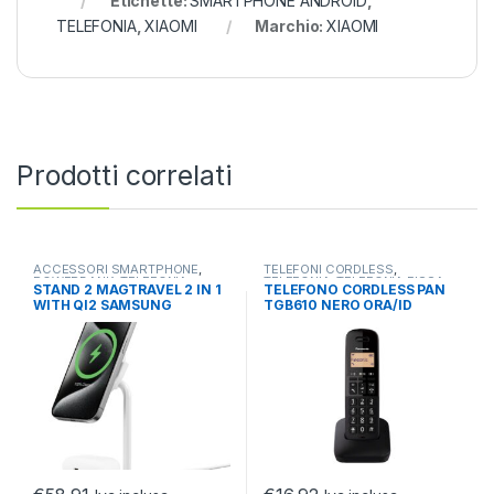
Etichette:
SMARTPHONE ANDROID
,
TELEFONIA
,
XIAOMI
Marchio:
XIAOMI
Prodotti correlati
ACCESSORI SMARTPHONE
,
TELEFONI CORDLESS
,
POWERBANK
,
TELEFONIA
TELEFONIA
,
TELEFONIA FISSA
STAND 2 MAGTRAVEL 2 IN 1
TELEFONO CORDLESS PAN
WITH QI2 SAMSUNG
TGB610 NERO ORA/ID
GALAXY CYGNETT
CHI./RUBRICA 50 NUM/18
ORE