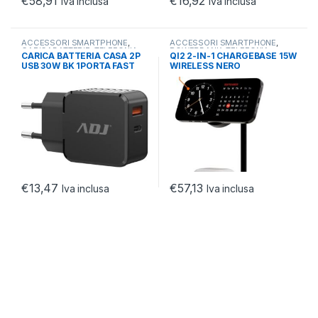
€
58,91
€
16,92
Iva inclusa
Iva inclusa
ACCESSORI SMARTPHONE
,
ACCESSORI SMARTPHONE
,
CARICABATTERIE
,
TELEFONIA
POWERBANK
,
TELEFONIA
CARICA BATTERIA CASA 2P
QI2 2-IN-1 CHARGEBASE 15W
USB 30W BK 1PORTA FAST
WIRELESS NERO
CHARGE+1PORTA PD TYPE C
€
13,47
€
57,13
Iva inclusa
Iva inclusa