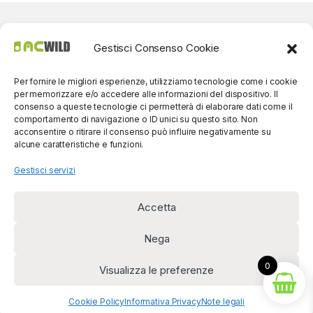
Gestisci Consenso Cookie
Per fornire le migliori esperienze, utilizziamo tecnologie come i cookie
per memorizzare e/o accedere alle informazioni del dispositivo. Il
consenso a queste tecnologie ci permetterà di elaborare dati come il
comportamento di navigazione o ID unici su questo sito. Non
acconsentire o ritirare il consenso può influire negativamente su
alcune caratteristiche e funzioni.
Gestisci servizi
Accetta
Per contatti? Siamo
disponibili!
Nega
(0039) 091
5607514
0
Visualizza le preferenze
Cookie Policy
Informativa Privacy
Note legali
Diritto di recesso