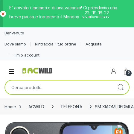
E’ arrivato il momento di una vacanza! Ci prendiamo una
22
19
18
22
breve pausa e torneremo il Monday.
giorni
ore
min
sec
Ch
iud
Benvenuto
i
Dove siamo
Rintraccia il tuo ordine
Acquista
Il mio account
0
Cerca:
Home
ACWILD
TELEFONIA
SM XIAOMI REDMI A