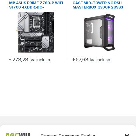
MADRI
,
SOCKET INTEL
PC
,
GAMING CASE
MB ASUS PRIME Z790-P WIFI
CASE MID-TOWER NO PSU
S1700 4XDDR5DC-
MASTERBOX Q300P 2USB3
7000(O.C.) 4SS DP/HDMI
BLACK WINDOW PLASTIC
€
278,28
€
57,68
Iva inclusa
Iva inclusa
Gestisci Consenso Cookie