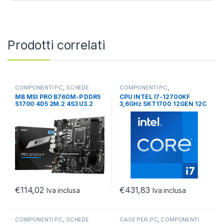
Prodotti correlati
COMPONENTI PC
,
SCHEDE
COMPONENTI PC
,
MADRI
,
SOCKET INTEL
PROCESSORI
,
PROCESSORI
MB MSI PRO B760M-P DDR5
CPU INTEL I7-12700KF
INTEL
S1700 4D5 2M.2 4S3 U3.2
3,6GHz SKT1700 12GEN 12C
GBL H/D/V MATX
25MB 20T 7NM 190W
€
114,02
€
431,83
Iva inclusa
Iva inclusa
COMPONENTI PC
,
SCHEDE
CASE PER PC
,
COMPONENTI