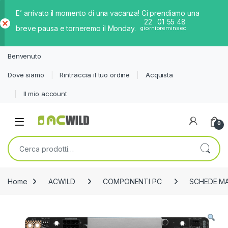
E’ arrivato il momento di una vacanza! Ci prendiamo una
22
01
55
48
breve pausa e torneremo il Monday.
giorni
ore
min
sec
Ch
iud
Benvenuto
i
Dove siamo
Rintraccia il tuo ordine
Acquista
Il mio account
0
Cerca:
Home
ACWILD
COMPONENTI PC
SCHEDE MA