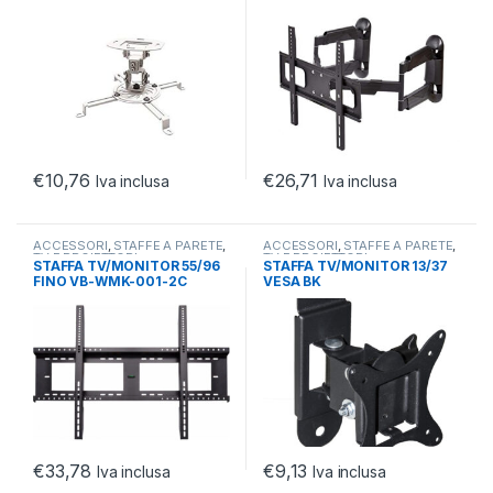
UNIVERSALE DA 15CM
MAX50KG/400*400/INCLI15
SNODO
€
10,76
€
26,71
Iva inclusa
Iva inclusa
ACCESSORI
,
STAFFE A PARETE
,
ACCESSORI
,
STAFFE A PARETE
,
TV E PROIETTORI
TV E PROIETTORI
STAFFA TV/MONITOR 55/96
STAFFA TV/MONITOR 13/37
FINO VB-WMK-001-2C
VESA BK
100KG 900X600 800X400
MAX25KG/100*100/ROTA90
/INCLI15
€
33,78
€
9,13
Iva inclusa
Iva inclusa