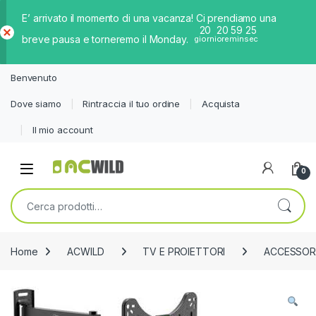
E’ arrivato il momento di una vacanza! Ci prendiamo una
20
20
59
25
breve pausa e torneremo il Monday.
giorni
ore
min
sec
Ch
iud
Benvenuto
i
Dove siamo
Rintraccia il tuo ordine
Acquista
Il mio account
0
Cerca:
Home
ACWILD
TV E PROIETTORI
ACCESSOR