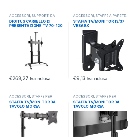
ACCESSORI
,
SUPPORTI DA
ACCESSORI
,
STAFFE A PARETE
,
TERRA
,
TV E PROIETTORI
TV E PROIETTORI
DIGITUS CARRELLO DI
STAFFA TV/MONITOR 13/37
PRESENTAZIONE TV 70-120
VESA BK
MAX. 140KG
MAX25KG/100*100/ROTA90
/INCLI15
€
268,27
€
9,13
Iva inclusa
Iva inclusa
ACCESSORI
,
STAFFE PER
ACCESSORI
,
STAFFE PER
SCRIVANIA
,
TV E PROIETTORI
SCRIVANIA
,
TV E PROIETTORI
STAFFA TV/MONITOR DA
STAFFA TV/MONITOR DA
TAVOLO MORSA
TAVOLO MORSA
DIMENSIONI DA 13 A 32 1
DIMENSIONI DA 13 A 32 1
MONITOR
MONITOR