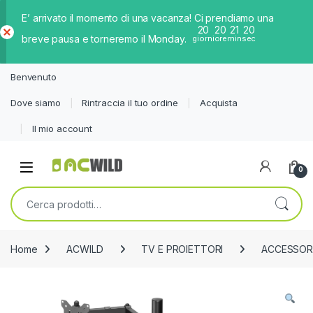
E’ arrivato il momento di una vacanza! Ci prendiamo una
20
20
21
20
breve pausa e torneremo il Monday.
giorni
ore
min
sec
Ch
iud
Benvenuto
i
Dove siamo
Rintraccia il tuo ordine
Acquista
Il mio account
0
Cerca:
Home
ACWILD
TV E PROIETTORI
ACCESSOR